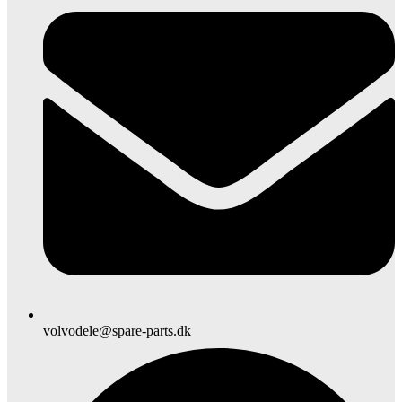
volvodele@spare-parts.dk