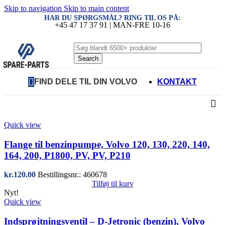
Skip to navigation
Skip to main content
HAR DU SPØRGSMÅL? RING TIL OS PÅ:
+45 47 17 37 91 | MAN-FRE 10-16
Search
FIND DELE TIL DIN VOLVO
KONTAKT
Quick view
Flange til benzinpumpe, Volvo 120, 130, 220, 140,
164, 200, P1800, PV, PV, P210
kr.
120.00
Bestillingsnr.: 460678
Tilføj til kurv
Nyt!
Quick view
Indsprøjtningsventil – D-Jetronic (benzin), Volvo