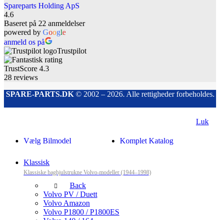
Spareparts Holding ApS
4.6
Baseret på 22 anmeldelser
powered by
G
o
o
g
l
e
anmeld os på
Trustpilot
TrustScore
4.3
28
reviews
SPARE-PARTS.DK
© 2002 – 2026. Alle rettigheder forbeholdes.
Luk
Vælg Bilmodel
Komplet Katalog
Klassisk
Klassiske baghjulstrukne Volvo-modeller (1944–1998)
Back
Volvo PV / Duett
Volvo Amazon
Volvo P1800 / P1800ES