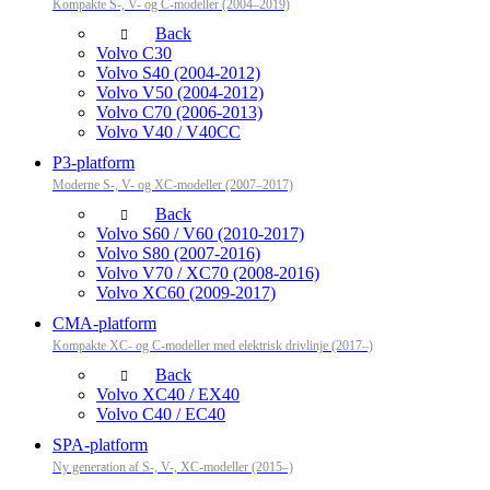
Kompakte S-, V- og C-modeller (2004–2019)
Back
Volvo C30
Volvo S40 (2004-2012)
Volvo V50 (2004-2012)
Volvo C70 (2006-2013)
Volvo V40 / V40CC
P3-platform
Moderne S-, V- og XC-modeller (2007–2017)
Back
Volvo S60 / V60 (2010-2017)
Volvo S80 (2007-2016)
Volvo V70 / XC70 (2008-2016)
Volvo XC60 (2009-2017)
CMA-platform
Kompakte XC- og C-modeller med elektrisk drivlinje (2017–)
Back
Volvo XC40 / EX40
Volvo C40 / EC40
SPA-platform
Ny generation af S-, V-, XC-modeller (2015–)