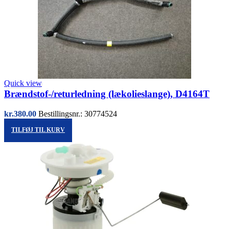
Quick view
Brændstof-/returledning (lækolieslange), D4164T
kr.
380.00
Bestillingsnr.: 30774524
TILFØJ TIL KURV