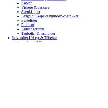
Kabler
Viskere & vaskere
Stænklapper
Fælge hjulkapsler hjulbolte-møtrikker
Pyntelister
Emblem
Anhængertræk
Tagbøjler & lastholder
Indvendigt Udstyr & Tilbehør
Back
Tilbehør & måtter
Pedalgummi
Sikkerhedsseler
Fastgørelse & Clips
Back
Clips
Brugte Dele & Diverse
Back
Brugte reservedele
Andre bilmærker
Diverse
Værktøj
Manualer & samleobjekter til udstilling
Back
Bøger & manualer