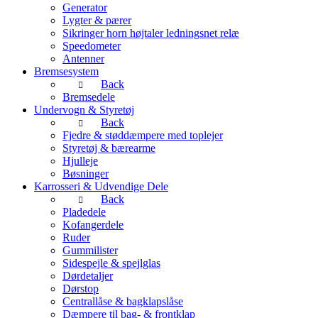
Generator
Lygter & pærer
Sikringer horn højtaler ledningsnet relæ
Speedometer
Antenner
Bremsesystem
Back
Bremsedele
Undervogn & Styretøj
Back
Fjedre & støddæmpere med toplejer
Styretøj & bærearme
Hjulleje
Bøsninger
Karrosseri & Udvendige Dele
Back
Pladedele
Kofangerdele
Ruder
Gummilister
Sidespejle & spejlglas
Dørdetaljer
Dørstop
Centrallåse & bagklapslåse
Dæmpere til bag- & frontklap