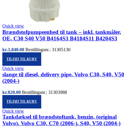
Quick view
Brændstofpumpeenhed til tank – inkl. tankmåler,
OE, C30 S40 V50 B4164S3 B4184S11 B4204S3
kr.
1,840.00
Bestillingsnr.: 31305130
TILFØJ TIL KURV
Quick view
slange til diesel, delivery pipe, Volvo C30, S40, V50
(2004-)
kr.
820.00
Bestillingsnr.: 31303988
TILFØJ TIL KURV
Quick view
Tankdæksel til brændstoftank, benzin, (original
Volvo), Volvo C30, C70 (2006-), S40, V50 (2004-)