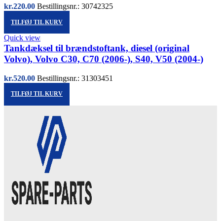
kr.
220.00
Bestillingsnr.: 30742325
TILFØJ TIL KURV
Quick view
Tankdæksel til brændstoftank, diesel (original
Volvo), Volvo C30, C70 (2006-), S40, V50 (2004-)
kr.
520.00
Bestillingsnr.: 31303451
TILFØJ TIL KURV