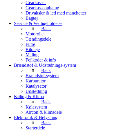
Gearkasser
Gearkasseophæng
Drivaksler & led med manchetter
Bagtøj
Service & Vedligeholdelse
Back
Motorolie
Tændingsdele
Filtre
Bilpleje
Maling
Fejlkoder & info
Brændstof & Udstødnings-system
Back
Brændstof-system
Karburator
Katalysator
Udstødning
Køling & Klima
Back
Kølesystem
Aircon & klimadele
Elektronik & Belysning
Back
Starterdele