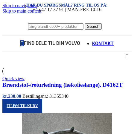
HAR DU SPØRGSMÅL? RING TIL OS PÅ:
Skip to navigation
+45 47 17 37 91 | MAN-FRE 10-16
Skip to main content
Search
FIND DELE TIL DIN VOLVO
KONTAKT
Quick view
Brændstof-/returledning (lækolieslange), D4162T
kr.
230.00
Bestillingsnr.: 31355340
TILFØJ TIL KURV