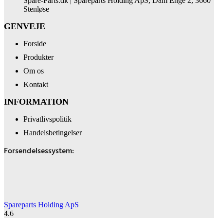
Spare-Parts.dk | Spareparts Holding ApS, Dam Enge 2, 3660
Stenløse
GENVEJE
Forside
Produkter
Om os
Kontakt
INFORMATION
Privatlivspolitik
Handelsbetingelser
Forsendelsessystem:
Spareparts Holding ApS
4.6