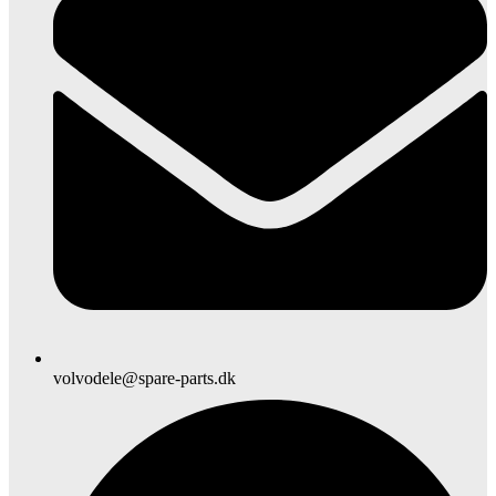
volvodele@spare-parts.dk