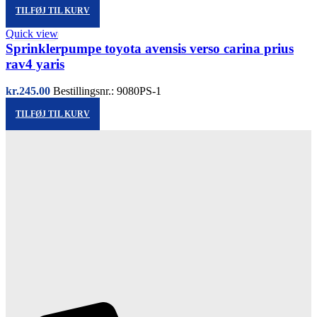
TILFØJ TIL KURV
Quick view
Sprinklerpumpe toyota avensis verso carina prius
rav4 yaris
kr.
245.00
Bestillingsnr.: 9080PS-1
TILFØJ TIL KURV