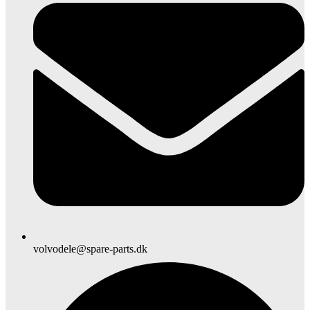
volvodele@spare-parts.dk