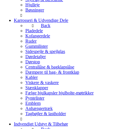
Hjulleje
Bøsninger
Karrosseri & Udvendige Dele
Back
Pladedele
Kofangerdele
Ruder
Gummilister
Sidespejle & spejlglas
Dørdetaljer
Dørstop
Centrallåse & bagklapslåse
Dæmpere til bag- & frontklap
Kabler
Viskere & vaskere
Stænklapper
Fælge hjulkapsler hjulbolte-møtrikker
Pyntelister
Emblem
Anhængertræk
Tagbøjler & lastholder
Indvendigt Udstyr & Tilbehør