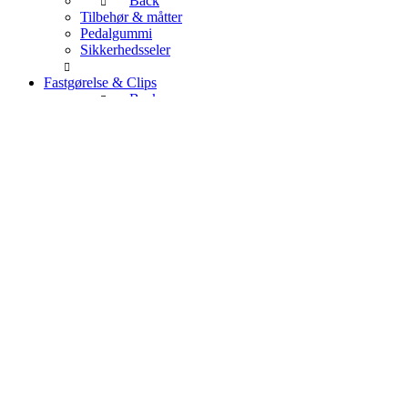
Back
Tilbehør & måtter
Pedalgummi
Sikkerhedsseler
Fastgørelse & Clips
Back
Clips
Brugte Dele & Diverse
Back
Brugte reservedele
Andre bilmærker
Diverse
Værktøj
Manualer & samleobjekter til udstilling
Back
Bøger & manualer
Modelbiler
Modeltog
Parkeringsskilte
Kurv