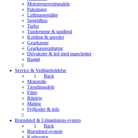
Motorrenoveringsdele
Pakninger
Luftmassemåler
Spjældhus
Turbo
Tandremme & tandhjul
Kobling & speeder
Gearkasser
Gearkasseophæng
Drivaksler & led med manchetter
Bagtøj
Service & Vedligeholdelse
Back
Motorolie
Tændingsdele
Filtre
Bilpleje
Maling
Fejlkoder & info
Brændstof & Udstødnings-system
Back
Brændstof-system
Karburator