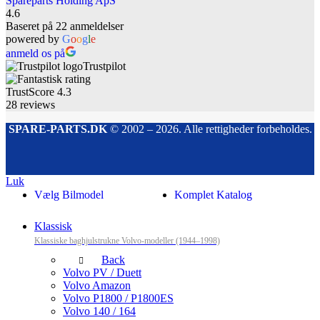
Spareparts Holding ApS
4.6
Baseret på 22 anmeldelser
powered by
G
o
o
g
l
e
anmeld os på
Trustpilot
TrustScore
4.3
28
reviews
SPARE-PARTS.DK
© 2002 – 2026. Alle rettigheder forbeholdes.
Luk
Vælg Bilmodel
Komplet Katalog
Klassisk
Klassiske baghjulstrukne Volvo-modeller (1944–1998)
Back
Volvo PV / Duett
Volvo Amazon
Volvo P1800 / P1800ES
Volvo 140 / 164