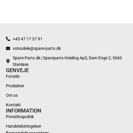
+45 47 17 37 91
volvodele@spare-parts.dk
Spare-Parts.dk | Spareparts Holding ApS, Dam Enge 2, 3660
Stenløse
GENVEJE
Forside
Produkter
Om os
Kontakt
INFORMATION
Privatlivspolitik
Handelsbetingelser
Forsendelsessystem: