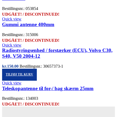
Bestillingsnr.: 053854
UDGÅET! / DISCONTINUED!
Quick view
Gummi antenne 400mm
Bestillingsnr.: 315006
UDGÅET! / DISCONTINUED!
Quick view
Radiostyringsenhed / forstærker (ECU), Volvo C30,
S40, V50 2004-12
kr.
150.00
Bestillingsnr.: 30657373-1
TILFØJ TIL KURV
Quick view
Teleskopantenne til for-/ bag skærm 25mm
Bestillingsnr.: 134003
UDGÅET! / DISCONTINUED!