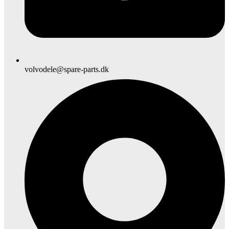
volvodele@spare-parts.dk