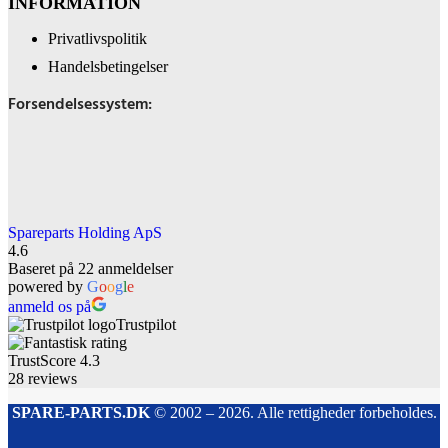
INFORMATION
Privatlivspolitik
Handelsbetingelser
Forsendelsessystem:
Spareparts Holding ApS
4.6
Baseret på 22 anmeldelser
powered by
G
o
o
g
l
e
anmeld os på
Trustpilot
TrustScore
4.3
28
reviews
SPARE-PARTS.DK
© 2002 – 2026. Alle rettigheder forbeholdes.