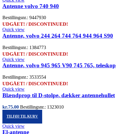
Antenne volvo 740 940
Bestillingsnr.: 9447930
UDGÅET! / DISCONTINUED!
Quick view
Antenne, volvo 244 264 744 764 944 964 S90
Bestillingsnr.: 1384773
UDGÅET! / DISCONTINUED!
Quick view
Antenne, volvo 945 965 V90 745 765, teleskop
Bestillingsnr.: 3533554
UDGÅET! / DISCONTINUED!
Quick view
Blændprop til D-stolpe, dækker antennehullet
kr.
75.00
Bestillingsnr.: 1323010
TILFØJ TIL KURV
Quick view
El-antenne