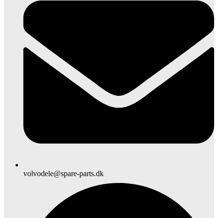
volvodele@spare-parts.dk