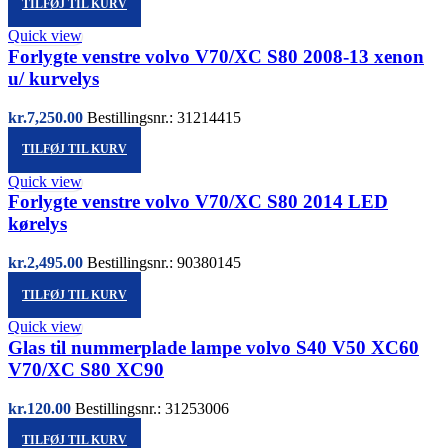
TILFØJ TIL KURV
Quick view
Forlygte venstre volvo V70/XC S80 2008-13 xenon
u/ kurvelys
kr.
7,250.00
Bestillingsnr.: 31214415
TILFØJ TIL KURV
Quick view
Forlygte venstre volvo V70/XC S80 2014 LED
kørelys
kr.
2,495.00
Bestillingsnr.: 90380145
TILFØJ TIL KURV
Quick view
Glas til nummerplade lampe volvo S40 V50 XC60
V70/XC S80 XC90
kr.
120.00
Bestillingsnr.: 31253006
TILFØJ TIL KURV