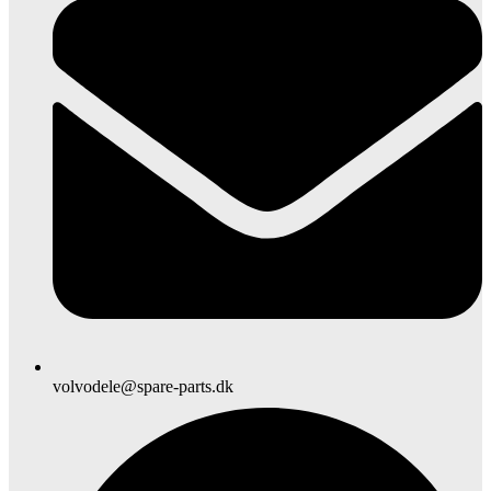
volvodele@spare-parts.dk