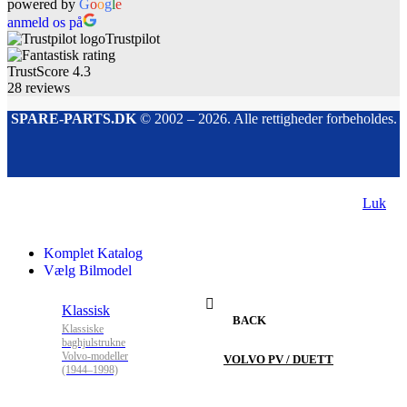
powered by
G
o
o
g
l
e
anmeld os på
Trustpilot
TrustScore
4.3
28
reviews
SPARE-PARTS.DK
© 2002 – 2026. Alle rettigheder forbeholdes.
Luk
Komplet Katalog
Vælg Bilmodel
Klassisk
BACK
Klassiske
baghjulstrukne
Volvo-modeller
VOLVO PV / DUETT
(1944–1998)