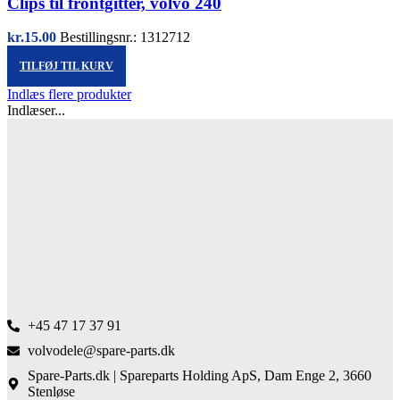
Clips til frontgitter, volvo 240
kr.
15.00
Bestillingsnr.: 1312712
TILFØJ TIL KURV
Indlæs flere produkter
Indlæser...
+45 47 17 37 91
volvodele@spare-parts.dk
Spare-Parts.dk | Spareparts Holding ApS, Dam Enge 2, 3660
Stenløse