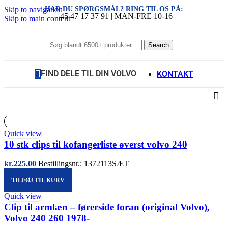
HAR DU SPØRGSMÅL? RING TIL OS PÅ:
Skip to navigation
+45 47 17 37 91 | MAN-FRE 10-16
Skip to main content
Search
FIND DELE TIL DIN VOLVO
KONTAKT
Quick view
10 stk clips til kofangerliste øverst volvo 240
kr.
225.00
Bestillingsnr.: 1372113SÆT
TILFØJ TIL KURV
Quick view
Clip til armlæn – førerside foran (original Volvo),
Volvo 240 260 1978-