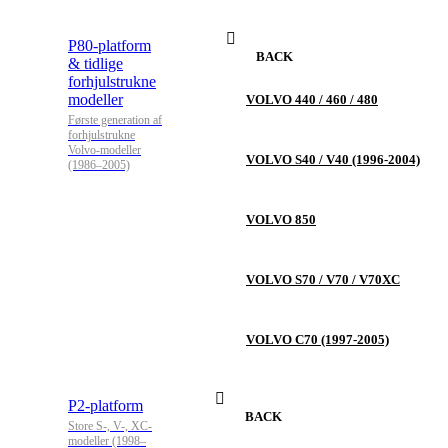
P80-platform
BACK
& tidlige
forhjulstrukne
modeller
VOLVO 440 / 460 / 480
Første generation af
forhjulstrukne
Volvo-modeller
VOLVO S40 / V40 (1996-2004)
(1986–2005)
VOLVO 850
VOLVO S70 / V70 / V70XC
VOLVO C70 (1997-2005)
P2-platform
BACK
Store S-, V-, XC-
modeller (1998–