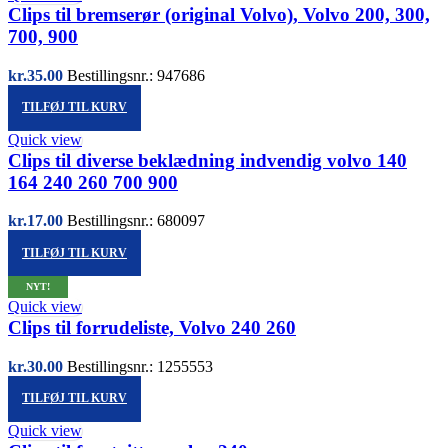
Clips til bremserør (original Volvo), Volvo 200, 300,
700, 900
kr.
35.00
Bestillingsnr.: 947686
TILFØJ TIL KURV
Quick view
Clips til diverse beklædning indvendig volvo 140
164 240 260 700 900
kr.
17.00
Bestillingsnr.: 680097
TILFØJ TIL KURV
NYT!
Quick view
Clips til forrudeliste, Volvo 240 260
kr.
30.00
Bestillingsnr.: 1255553
TILFØJ TIL KURV
Quick view