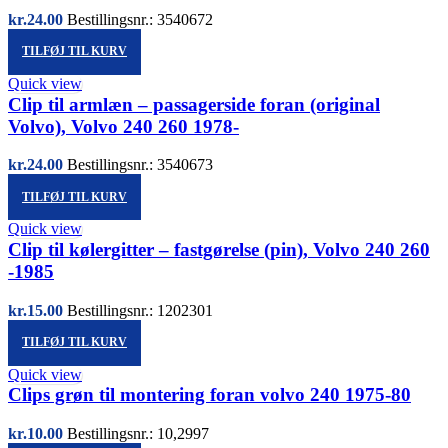
kr.
24.00
Bestillingsnr.: 3540672
TILFØJ TIL KURV
Quick view
Clip til armlæn – passagerside foran (original
Volvo), Volvo 240 260 1978-
kr.
24.00
Bestillingsnr.: 3540673
TILFØJ TIL KURV
Quick view
Clip til kølergitter – fastgørelse (pin), Volvo 240 260
-1985
kr.
15.00
Bestillingsnr.: 1202301
TILFØJ TIL KURV
Quick view
Clips grøn til montering foran volvo 240 1975-80
kr.
10.00
Bestillingsnr.: 10,2997