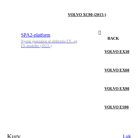
VOLVO XC90 (2015-)
SPA2-platform
BACK
Nyeste generation af elektriske EX- og
ES-modeller (2023–)
VOLVO EX30
VOLVO EX60
VOLVO EX90
VOLVO ES90
Kurv
Luk