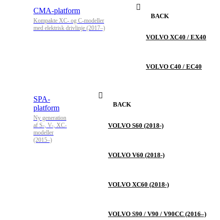
CMA-platform
BACK
Kompakte XC- og C-modeller
med elektrisk drivlinje (2017–)
VOLVO XC40 / EX40
VOLVO C40 / EC40
SPA-
BACK
platform
Ny generation
af S-, V-, XC-
VOLVO S60 (2018-)
modeller
(2015–)
VOLVO V60 (2018-)
VOLVO XC60 (2018-)
VOLVO S90 / V90 / V90CC (2016–)