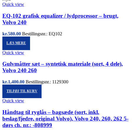
Quick view
EQ-102 grafisk equalizer / lydprocessor – brugt,
Volvo 240
kr.
580.00
Bestillingsnr.: EQ102
LÆS MERE
Quick view
Gulvmåtter sæt – syntetisk materiale (sort, 4 dele),
Volvo 240 260
kr.
1,400.00
Bestillingsnr.: 1129300
TILFØJ TIL KURV
Quick view
Håndtag til ryglås – bagsæde (sort, inkl.
beslag/fjedre, original Volvo), Volvo 240, 260, 262 5-
dørs ch. nr.: -808999