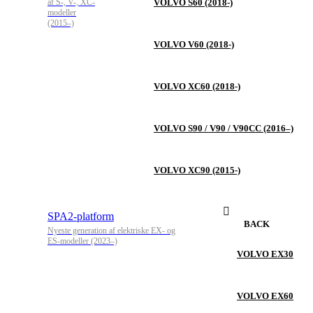
af S-, V-, XC-
VOLVO S60 (2018-)
modeller
(2015–)
VOLVO V60 (2018-)
VOLVO XC60 (2018-)
VOLVO S90 / V90 / V90CC (2016–)
VOLVO XC90 (2015-)
SPA2-platform
BACK
Nyeste generation af elektriske EX- og
ES-modeller (2023–)
VOLVO EX30
VOLVO EX60