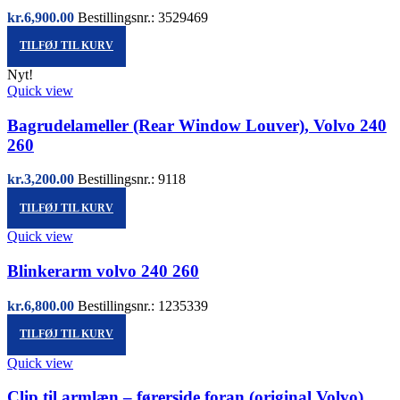
kr.
6,900.00
Bestillingsnr.: 3529469
TILFØJ TIL KURV
Nyt!
Quick view
Bagrudelameller (Rear Window Louver), Volvo 240
260
kr.
3,200.00
Bestillingsnr.: 9118
TILFØJ TIL KURV
Quick view
Blinkerarm volvo 240 260
kr.
6,800.00
Bestillingsnr.: 1235339
TILFØJ TIL KURV
Quick view
Clip til armlæn – førerside foran (original Volvo),