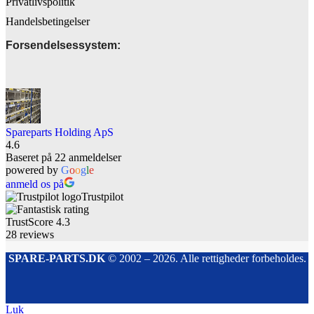
Privatlivspolitik
Handelsbetingelser
Forsendelsessystem:
Spareparts Holding ApS
4.6
Baseret på 22 anmeldelser
powered by
G
o
o
g
l
e
anmeld os på
Trustpilot
TrustScore
4.3
28
reviews
SPARE-PARTS.DK
© 2002 – 2026. Alle rettigheder forbeholdes.
Luk