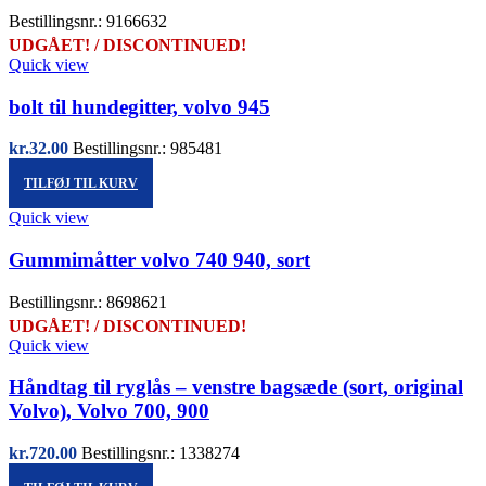
Bestillingsnr.: 9166632
UDGÅET! / DISCONTINUED!
Quick view
bolt til hundegitter, volvo 945
kr.
32.00
Bestillingsnr.: 985481
TILFØJ TIL KURV
Quick view
Gummimåtter volvo 740 940, sort
Bestillingsnr.: 8698621
UDGÅET! / DISCONTINUED!
Quick view
Håndtag til ryglås – venstre bagsæde (sort, original
Volvo), Volvo 700, 900
kr.
720.00
Bestillingsnr.: 1338274