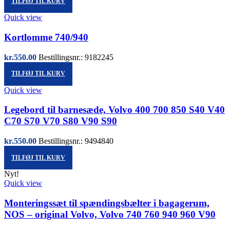
TILFØJ TIL KURV
Quick view
Kortlomme 740/940
kr.
550.00
Bestillingsnr.: 9182245
TILFØJ TIL KURV
Quick view
Legebord til barnesæde, Volvo 400 700 850 S40 V40
C70 S70 V70 S80 V90 S90
kr.
550.00
Bestillingsnr.: 9494840
TILFØJ TIL KURV
Nyt!
Quick view
Monteringssæt til spændingsbælter i bagagerum,
NOS – original Volvo, Volvo 740 760 940 960 V90