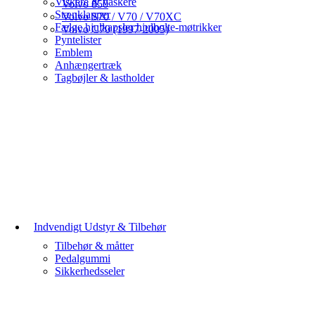
Viskere & vaskere
Volvo 850
Stænklapper
Volvo S70 / V70 / V70XC
Fælge hjulkapsler hjulbolte-møtrikker
Volvo C70 (1997-2005)
Pyntelister
Emblem
Anhængertræk
Tagbøjler & lastholder
Indvendigt Udstyr & Tilbehør
Tilbehør & måtter
Pedalgummi
Sikkerhedsseler