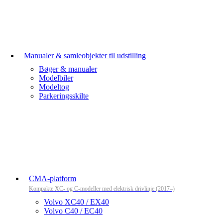
Manualer & samleobjekter til udstilling
Bøger & manualer
Modelbiler
Modeltog
Parkeringsskilte
CMA-platform
Kompakte XC- og C-modeller med elektrisk drivlinje (2017–)
Volvo XC40 / EX40
Volvo C40 / EC40