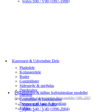
Volvo S90 / V90 (1997-1998)
Karrosseri & Udvendige Dele
Pladedele
Kofangerdele
Ruder
Gummilister
Sidespejle & spejlglas
Dørdetaljer
P80-platform & tidlige forhjulstrukne modeller
Dørstop
Første generation af forhjulstrukne Volvo-modeller (1986–2005)
Centrallåse & bagklapslåse
Dæmpere til bag- & frontklap
Volvo 440 / 460 / 480
Kabler
Volvo S40 / V40 (1996-2004)