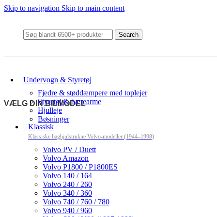
Skip to navigation
Skip to main content
Search
Undervogn & Styretøj
Fjedre & støddæmpere med toplejer
Styretøj & bærearme
VÆLG DIN BILMODEL
Hjulleje
Bøsninger
Klassisk
Klassiske baghjulstrukne Volvo-modeller (1944–1998)
Volvo PV / Duett
Volvo Amazon
Volvo P1800 / P1800ES
Volvo 140 / 164
Volvo 240 / 260
Volvo 340 / 360
Volvo 740 / 760 / 780
Volvo 940 / 960