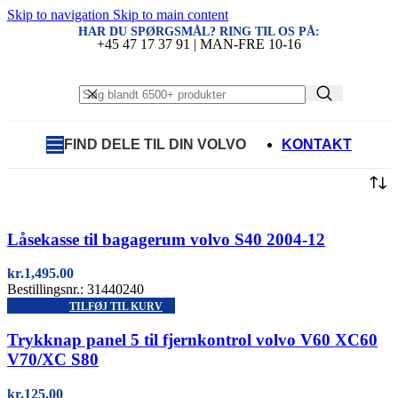
Skip to navigation
Skip to main content
HAR DU SPØRGSMÅL? RING TIL OS PÅ:
+45 47 17 37 91 | MAN-FRE 10-16
FIND DELE TIL DIN VOLVO
KONTAKT
Quick view
Låsekasse til bagagerum volvo S40 2004-12
kr.
1,495.00
Bestillingsnr.: 31440240
TILFØJ TIL KURV
Quick view
Trykknap panel 5 til fjernkontrol volvo V60 XC60
V70/XC S80
kr.
125.00