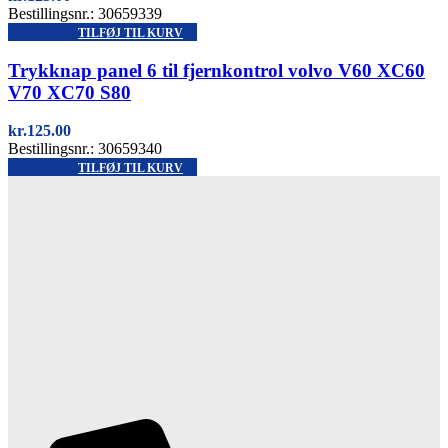
Bestillingsnr.: 30659339
TILFØJ TIL KURV
Quick view
Trykknap panel 6 til fjernkontrol volvo V60 XC60
V70 XC70 S80
kr.
125.00
Bestillingsnr.: 30659340
TILFØJ TIL KURV