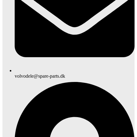
volvodele@spare-parts.dk