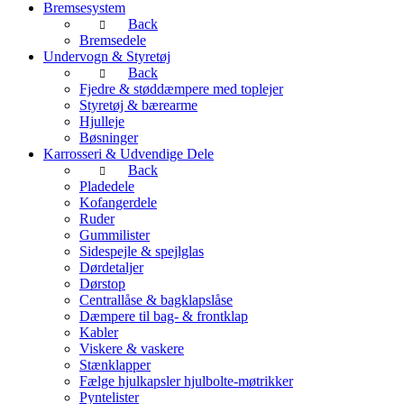
Bremsesystem
Back
Bremsedele
Undervogn & Styretøj
Back
Fjedre & støddæmpere med toplejer
Styretøj & bærearme
Hjulleje
Bøsninger
Karrosseri & Udvendige Dele
Back
Pladedele
Kofangerdele
Ruder
Gummilister
Sidespejle & spejlglas
Dørdetaljer
Dørstop
Centrallåse & bagklapslåse
Dæmpere til bag- & frontklap
Kabler
Viskere & vaskere
Stænklapper
Fælge hjulkapsler hjulbolte-møtrikker
Pyntelister