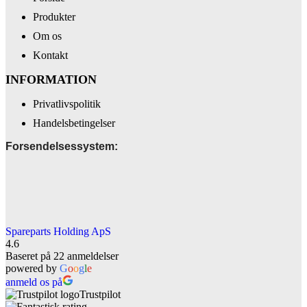
Produkter
Om os
Kontakt
INFORMATION
Privatlivspolitik
Handelsbetingelser
Forsendelsessystem:
Spareparts Holding ApS
4.6
Baseret på 22 anmeldelser
powered by
G
o
o
g
l
e
anmeld os på
Trustpilot