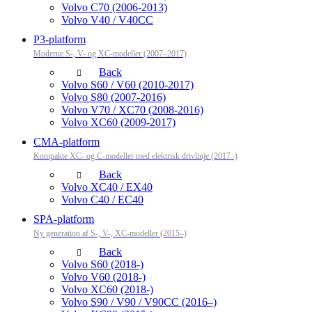
Volvo C70 (2006-2013)
Volvo V40 / V40CC
P3-platform
Moderne S-, V- og XC-modeller (2007–2017)
Back
Volvo S60 / V60 (2010-2017)
Volvo S80 (2007-2016)
Volvo V70 / XC70 (2008-2016)
Volvo XC60 (2009-2017)
CMA-platform
Kompakte XC- og C-modeller med elektrisk drivlinje (2017–)
Back
Volvo XC40 / EX40
Volvo C40 / EC40
SPA-platform
Ny generation af S-, V-, XC-modeller (2015–)
Back
Volvo S60 (2018-)
Volvo V60 (2018-)
Volvo XC60 (2018-)
Volvo S90 / V90 / V90CC (2016–)