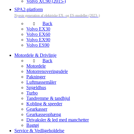
Volvo XC90 (2015-)
SPA2-platform
Nyeste generation af elektriske EX- og ES-modeller (2023–)
Back
Volvo EX30
Volvo EX60
Volvo EX90
Volvo ES90
Motordele & Drivlinje
Back
Motordele
Motorrenoveringsdele
Pakninger
Luftmassemåler
Spjældhus
Turbo
Tandremme & tandhjul
Kobling & speeder
Gearkasser
Gearkasseophæng
Drivaksler & led med manchetter
Bagtøj
Service & Vedligeholdelse