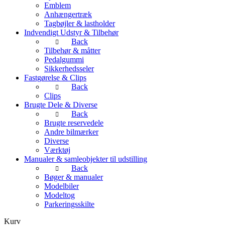
Emblem
Anhængertræk
Tagbøjler & lastholder
Indvendigt Udstyr & Tilbehør
Back
Tilbehør & måtter
Pedalgummi
Sikkerhedsseler
Fastgørelse & Clips
Back
Clips
Brugte Dele & Diverse
Back
Brugte reservedele
Andre bilmærker
Diverse
Værktøj
Manualer & samleobjekter til udstilling
Back
Bøger & manualer
Modelbiler
Modeltog
Parkeringsskilte
Kurv