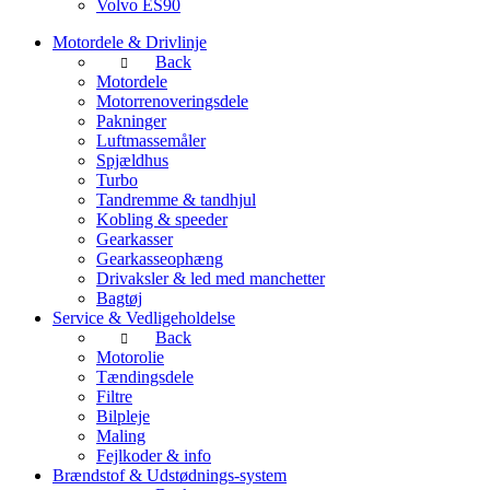
Volvo ES90
Motordele & Drivlinje
Back
Motordele
Motorrenoveringsdele
Pakninger
Luftmassemåler
Spjældhus
Turbo
Tandremme & tandhjul
Kobling & speeder
Gearkasser
Gearkasseophæng
Drivaksler & led med manchetter
Bagtøj
Service & Vedligeholdelse
Back
Motorolie
Tændingsdele
Filtre
Bilpleje
Maling
Fejlkoder & info
Brændstof & Udstødnings-system