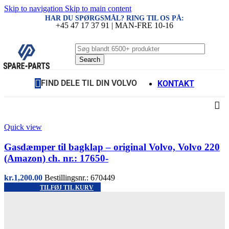
Skip to navigation
Skip to main content
HAR DU SPØRGSMÅL? RING TIL OS PÅ:
+45 47 17 37 91 | MAN-FRE 10-16
Search
FIND DELE TIL DIN VOLVO
KONTAKT
Quick view
Gasdæmper til bagklap – original Volvo, Volvo 220
(Amazon) ch. nr.: 17650-
kr.
1,200.00
Bestillingsnr.: 670449
TILFØJ TIL KURV