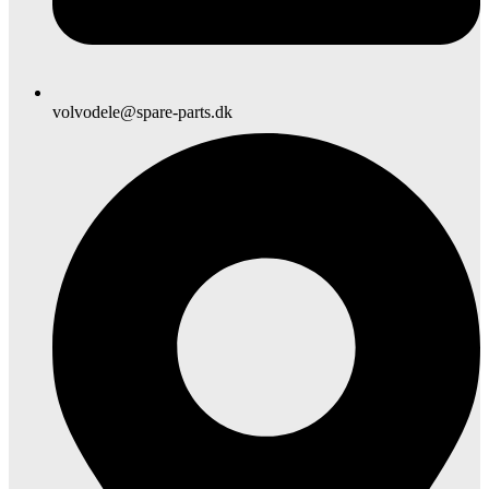
volvodele@spare-parts.dk