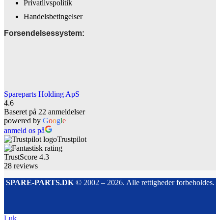
Privatlivspolitik
Handelsbetingelser
Forsendelsessystem:
Spareparts Holding ApS
4.6
Baseret på 22 anmeldelser
powered by
G
o
o
g
l
e
anmeld os på
Trustpilot
TrustScore
4.3
28
reviews
SPARE-PARTS.DK
© 2002 – 2026. Alle rettigheder forbeholdes.
Luk