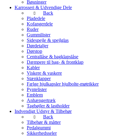
Bøsninger
Karrosseri & Udvendige Dele
Back
Pladedele
Kofangerdele
Ruder
Gummilister
Sidespejle & spejlglas
Dørdetaljer
Dørstop
Centrallåse & bagklapslåse
Dæmpere til bag- & frontklap
Kabler
Viskere & vaskere
Stænklapper
Fælge hjulkapsler hjulbolte-møtrikker
Pyntelister
Emblem
Anhængertræk
Tagbøjler & lastholder
Indvendigt Udstyr & Tilbehør
Back
Tilbehør & måtter
Pedalgummi
Sikkerhedsseler