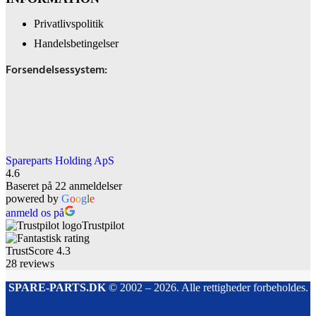
Privatlivspolitik
Handelsbetingelser
Forsendelsessystem:
Spareparts Holding ApS
4.6
Baseret på 22 anmeldelser
powered by
G
o
o
g
l
e
anmeld os på
Trustpilot
TrustScore
4.3
28
reviews
SPARE-PARTS.DK
© 2002 – 2026. Alle rettigheder forbeholdes.