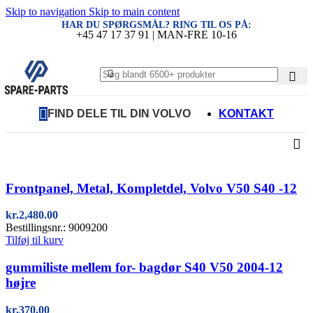
Skip to navigation
Skip to main content
HAR DU SPØRGSMÅL? RING TIL OS PÅ:
+45 47 17 37 91 | MAN-FRE 10-16
FIND DELE TIL DIN VOLVO
KONTAKT
Quick view
Frontpanel, Metal, Kompletdel, Volvo V50 S40 -12
kr.
2,480.00
Bestillingsnr.: 9009200
Tilføj til kurv
Quick view
gummiliste mellem for- bagdør S40 V50 2004-12
højre
kr.
370.00