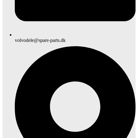
volvodele@spare-parts.dk