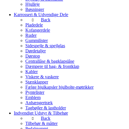
Hjulleje
Bøsninger
Karrosseri & Udvendige Dele
Back
Pladedele
Kofangerdele
Ruder
Gummilister
Sidespejle & spejlglas
Dørdetaljer
Dørstop
Centrallåse & bagklapslåse
Dæmpere til bag- & frontklap
Kabler
Viskere & vaskere
Stænklapper
Fælge hjulkapsler hjulbolte-møtrikker
Pyntelister
Emblem
Anhængertræk
Tagbøjler & lastholder
Indvendigt Udstyr & Tilbehør
Back
Tilbehør & måtter
Pedalgummi