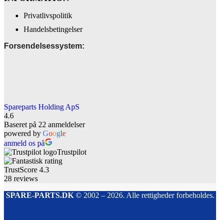
Privatlivspolitik
Handelsbetingelser
Forsendelsessystem:
Spareparts Holding ApS
4.6
Baseret på 22 anmeldelser
powered by
G
o
o
g
l
e
anmeld os på
Trustpilot
TrustScore
4.3
28
reviews
SPARE-PARTS.DK
© 2002 – 2026. Alle rettigheder forbeholdes.