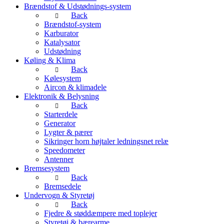
Brændstof & Udstødnings-system
Back
Brændstof-system
Karburator
Katalysator
Udstødning
Køling & Klima
Back
Kølesystem
Aircon & klimadele
Elektronik & Belysning
Back
Starterdele
Generator
Lygter & pærer
Sikringer horn højtaler ledningsnet relæ
Speedometer
Antenner
Bremsesystem
Back
Bremsedele
Undervogn & Styretøj
Back
Fjedre & støddæmpere med toplejer
Styretøj & bærearme