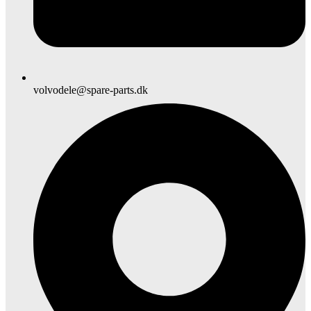
volvodele@spare-parts.dk