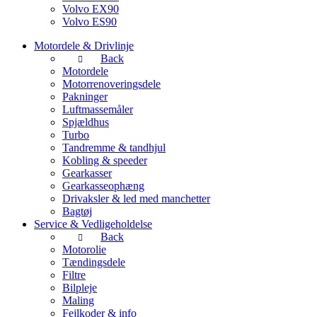
Volvo EX90
Volvo ES90
Motordele & Drivlinje
Back
Motordele
Motorrenoveringsdele
Pakninger
Luftmassemåler
Spjældhus
Turbo
Tandremme & tandhjul
Kobling & speeder
Gearkasser
Gearkasseophæng
Drivaksler & led med manchetter
Bagtøj
Service & Vedligeholdelse
Back
Motorolie
Tændingsdele
Filtre
Bilpleje
Maling
Fejlkoder & info