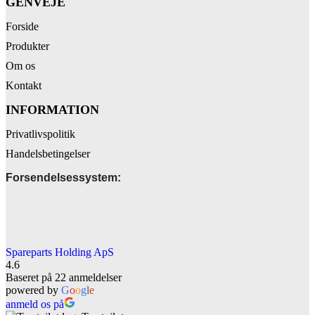
GENVEJE
Forside
Produkter
Om os
Kontakt
INFORMATION
Privatlivspolitik
Handelsbetingelser
Forsendelsessystem:
Spareparts Holding ApS
4.6
Baseret på 22 anmeldelser
powered by
G
o
o
g
l
e
anmeld os på