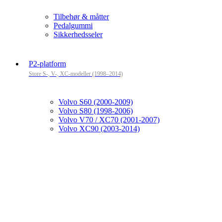
Tilbehør & måtter
Pedalgummi
Sikkerhedsseler
P2-platform
Store S-, V-, XC-modeller (1998–2014)
Volvo S60 (2000-2009)
Volvo S80 (1998-2006)
Volvo V70 / XC70 (2001-2007)
Volvo XC90 (2003-2014)