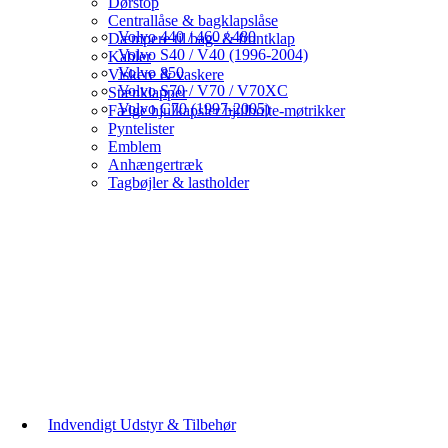
Dørstop
Centrallåse & bagklapslåse
Volvo 440 / 460 / 480
Dæmpere til bag- & frontklap
Volvo S40 / V40 (1996-2004)
Kabler
Volvo 850
Viskere & vaskere
Volvo S70 / V70 / V70XC
Stænklapper
Volvo C70 (1997-2005)
Fælge hjulkapsler hjulbolte-møtrikker
Pyntelister
Emblem
Anhængertræk
Tagbøjler & lastholder
Indvendigt Udstyr & Tilbehør