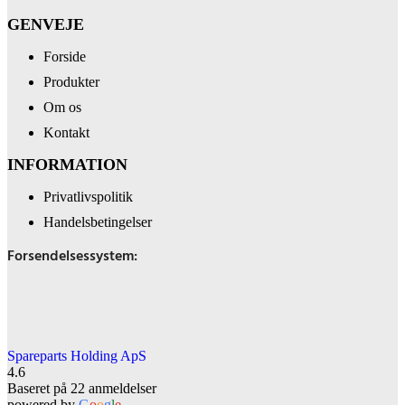
GENVEJE
Forside
Produkter
Om os
Kontakt
INFORMATION
Privatlivspolitik
Handelsbetingelser
Forsendelsessystem:
Spareparts Holding ApS
4.6
Baseret på 22 anmeldelser
powered by
G
o
o
g
l
e