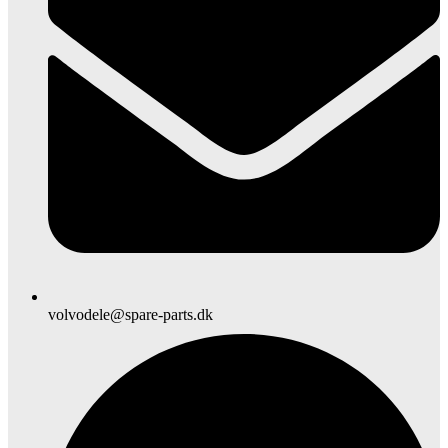
volvodele@spare-parts.dk