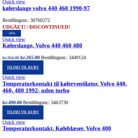
Quick view
kølerslange volvo 440 460 1990-97
Bestillingsnr.: 30760272
UDGÅET! / DISCONTINUED!
-25%
Quick view
Kølerslange, Volvo 440 460 480
Den
Den
kr.
265.00
Bestillingsnr.: 3449124
kr.
354.00
oprindelige
aktuelle
TILFØJ TIL KURV
pris
pris
var:
er:
Quick view
kr.354.00.
kr.265.00.
Temperaturkontakt til kølerventilator, Volvo 440,
460, 480 1992- uden turbo
kr.
490.00
Bestillingsnr.: 3463730
TILFØJ TIL KURV
Quick view
Temperaturkontakt, Køleblæser, Volvo 400