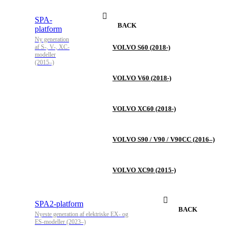
SPA-
BACK
platform
Ny generation
af S-, V-, XC-
VOLVO S60 (2018-)
modeller
(2015–)
VOLVO V60 (2018-)
VOLVO XC60 (2018-)
VOLVO S90 / V90 / V90CC (2016–)
VOLVO XC90 (2015-)
SPA2-platform
BACK
Nyeste generation af elektriske EX- og
ES-modeller (2023–)