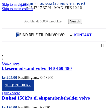
HAR DU SPØRGSMÅL? RING TIL OS PÅ:
Skip to navigation
+45 47 17 37 91 | MAN-FRE 10-16
Skip to main content
Search
FIND DELE TIL DIN VOLVO
KONTAKT
Quick view
blæsermodstand volvo 440 460 480
kr.
295.00
Bestillingsnr.: 3458200
TILFØJ TIL KURV
Quick view
Dæksel 150kPa til ekspansionbeholder volvo
kr.
120.00
Bestillingsnr.: A2530