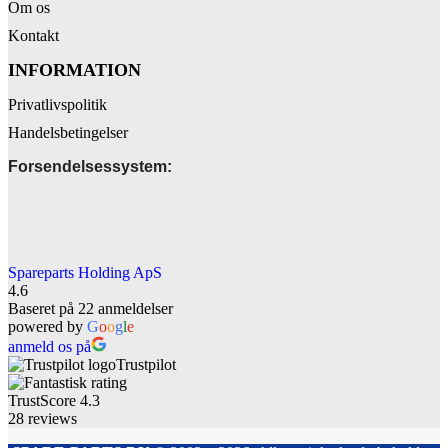
Om os
Kontakt
INFORMATION
Privatlivspolitik
Handelsbetingelser
Forsendelsessystem:
Spareparts Holding ApS
4.6
Baseret på 22 anmeldelser
powered by
G
o
o
g
l
e
anmeld os på
Trustpilot
TrustScore
4.3
28
reviews