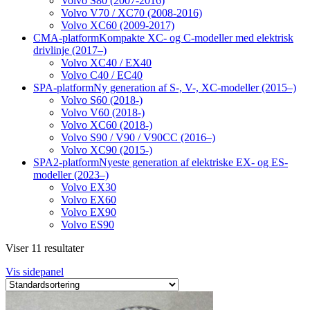
Volvo S80 (2007-2016)
Volvo V70 / XC70 (2008-2016)
Volvo XC60 (2009-2017)
CMA-platform
Kompakte XC- og C-modeller med elektrisk
drivlinje (2017–)
Volvo XC40 / EX40
Volvo C40 / EC40
SPA-platform
Ny generation af S-, V-, XC-modeller (2015–)
Volvo S60 (2018-)
Volvo V60 (2018-)
Volvo XC60 (2018-)
Volvo S90 / V90 / V90CC (2016–)
Volvo XC90 (2015-)
SPA2-platform
Nyeste generation af elektriske EX- og ES-
modeller (2023–)
Volvo EX30
Volvo EX60
Volvo EX90
Volvo ES90
Viser 11 resultater
Vis sidepanel