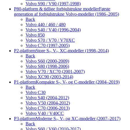
Volvo S90 / V90 (1997-1998)
P80-platform & tidlige forhjulstrukne modeller
Første
generation af forhjulstrukne Volvo-modeller (1986–2005)
Back
Volvo 440 / 460 / 480
Volvo S40 / V40 (1996-2004)
Volvo 850
Volvo S70 / V70 / V70XC
Volvo C70 (1997-2005)
P2-platform
Store S-, V-, XC-modeller (1998–2014)
Back
Volvo S60 (2000-2009)
Volvo S80 (1998-2006)
Volvo V70 / XC70 (2001-2007)
Volvo XC90 (2003-2014)
P1-platform
Kompakte S-, V- og C-modeller (2004–2019)
Back
Volvo C30
Volvo S40 (2004-2012)
Volvo V50 (2004-2012)
Volvo C70 (2006-2013)
Volvo V40 / V40CC
P3-platform
Moderne S-, V- og XC-modeller (2007–2017)
Back
Volvo S60 / V60 (2010-2017)