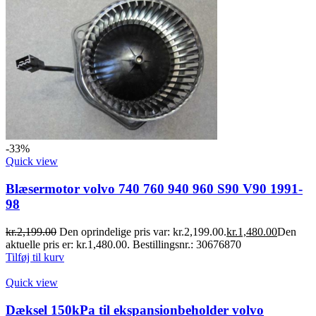
-33%
Quick view
Blæsermotor volvo 740 760 940 960 S90 V90 1991-
98
kr.
2,199.00
Den oprindelige pris var: kr.2,199.00.
kr.
1,480.00
Den
aktuelle pris er: kr.1,480.00.
Bestillingsnr.: 30676870
Tilføj til kurv
Quick view
Dæksel 150kPa til ekspansionbeholder volvo