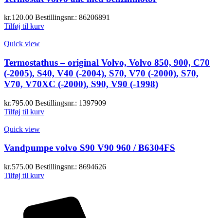
kr.
120.00
Bestillingsnr.: 86206891
Tilføj til kurv
Quick view
Termostathus – original Volvo, Volvo 850, 900, C70
(-2005), S40, V40 (-2004), S70, V70 (-2000), S70,
V70, V70XC (-2000), S90, V90 (-1998)
kr.
795.00
Bestillingsnr.: 1397909
Tilføj til kurv
Quick view
Vandpumpe volvo S90 V90 960 / B6304FS
kr.
575.00
Bestillingsnr.: 8694626
Tilføj til kurv