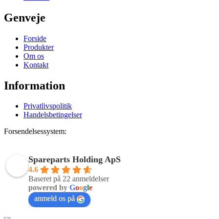
Genveje
Forside
Produkter
Om os
Kontakt
Information
Privatlivspolitik
Handelsbetingelser
Forsendelsessystem:
Spareparts Holding ApS
4.6
Baseret på 22 anmeldelser
powered by
G
o
o
g
l
e
anmeld os på