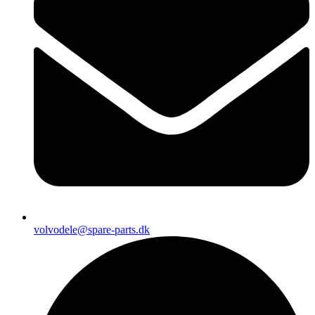
volvodele@spare-parts.dk