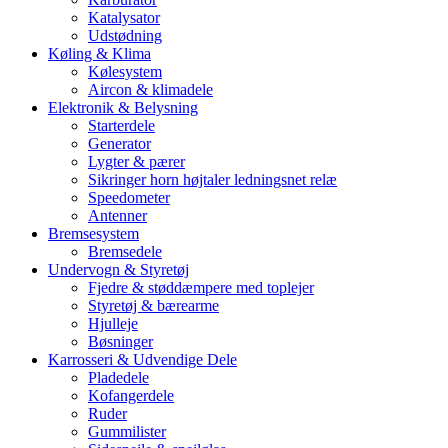
Katalysator
Udstødning
Køling & Klima
Kølesystem
Aircon & klimadele
Elektronik & Belysning
Starterdele
Generator
Lygter & pærer
Sikringer horn højtaler ledningsnet relæ
Speedometer
Antenner
Bremsesystem
Bremsedele
Undervogn & Styretøj
Fjedre & støddæmpere med toplejer
Styretøj & bærearme
Hjulleje
Bøsninger
Karrosseri & Udvendige Dele
Pladedele
Kofangerdele
Ruder
Gummilister