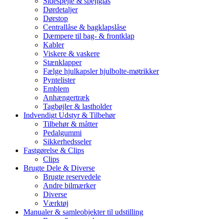
Sidespejle & spejlglas
Dørdetaljer
Dørstop
Centrallåse & bagklapslåse
Dæmpere til bag- & frontklap
Kabler
Viskere & vaskere
Stænklapper
Fælge hjulkapsler hjulbolte-møtrikker
Pyntelister
Emblem
Anhængertræk
Tagbøjler & lastholder
Indvendigt Udstyr & Tilbehør
Tilbehør & måtter
Pedalgummi
Sikkerhedsseler
Fastgørelse & Clips
Clips
Brugte Dele & Diverse
Brugte reservedele
Andre bilmærker
Diverse
Værktøj
Manualer & samleobjekter til udstilling