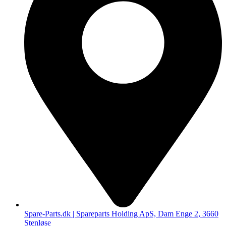
Spare-Parts.dk | Spareparts Holding ApS, Dam Enge 2, 3660
Stenløse