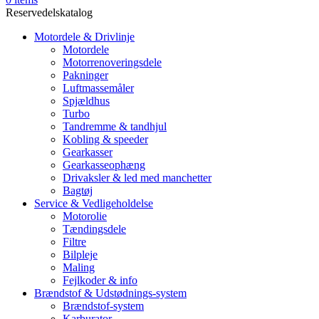
Reservedelskatalog
Motordele & Drivlinje
Motordele
Motorrenoveringsdele
Pakninger
Luftmassemåler
Spjældhus
Turbo
Tandremme & tandhjul
Kobling & speeder
Gearkasser
Gearkasseophæng
Drivaksler & led med manchetter
Bagtøj
Service & Vedligeholdelse
Motorolie
Tændingsdele
Filtre
Bilpleje
Maling
Fejlkoder & info
Brændstof & Udstødnings-system
Brændstof-system
Karburator