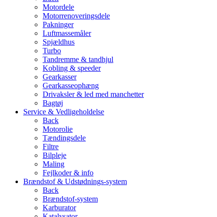
Motordele
Motorrenoveringsdele
Pakninger
Luftmassemåler
Spjældhus
Turbo
Tandremme & tandhjul
Kobling & speeder
Gearkasser
Gearkasseophæng
Drivaksler & led med manchetter
Bagtøj
Service & Vedligeholdelse
Back
Motorolie
Tændingsdele
Filtre
Bilpleje
Maling
Fejlkoder & info
Brændstof & Udstødnings-system
Back
Brændstof-system
Karburator
Katalysator