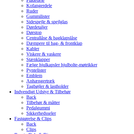
Pladedele
Kofangerdele
Ruder
Gummilister
Sidespejle & spejlglas
Dørdetaljer
Dørstop
Centrallåse & bagklapslåse
Dæmpere til bag- & frontklap
Kabler
Viskere & vaskere
Stænklapper
Fælge hjulkapsler hjulbolte-møtrikker
Pyntelister
Emblem
Anhængertræk
Tagbøjler & lastholder
Indvendigt Udstyr & Tilbehør
Back
Tilbehør & måtter
Pedalgummi
Sikkerhedsseler
Fastgørelse & Clips
Back
Clips