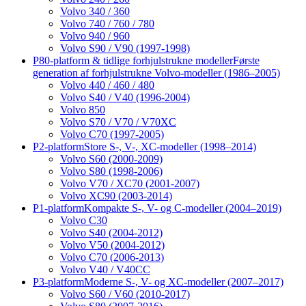
Volvo 340 / 360
Volvo 740 / 760 / 780
Volvo 940 / 960
Volvo S90 / V90 (1997-1998)
P80-platform & tidlige forhjulstrukne modeller
Første
generation af forhjulstrukne Volvo-modeller (1986–2005)
Volvo 440 / 460 / 480
Volvo S40 / V40 (1996-2004)
Volvo 850
Volvo S70 / V70 / V70XC
Volvo C70 (1997-2005)
P2-platform
Store S-, V-, XC-modeller (1998–2014)
Volvo S60 (2000-2009)
Volvo S80 (1998-2006)
Volvo V70 / XC70 (2001-2007)
Volvo XC90 (2003-2014)
P1-platform
Kompakte S-, V- og C-modeller (2004–2019)
Volvo C30
Volvo S40 (2004-2012)
Volvo V50 (2004-2012)
Volvo C70 (2006-2013)
Volvo V40 / V40CC
P3-platform
Moderne S-, V- og XC-modeller (2007–2017)
Volvo S60 / V60 (2010-2017)