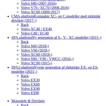
Volvo S80 (2007-2016)
Volvo V70 / XC70 (2008-2016)
Volvo XC60 (2009-2017)
CMA-platform
Kompakte XC- og C-modeller med elektrisk
drivlinje (2017–)
Back
Volvo XC40 / EX40
Volvo C40 / EC40
SPA-platform
Ny generation af S-, V-, XC-modeller (2015–)
Back
Volvo S60 (2018-)
Volvo V60 (2018-)
Volvo XC60 (2018-)
Volvo S90 / V90 / V90CC (2016–)
Volvo XC90 (2015-)
SPA2-platform
Nyeste generation af elektriske EX- og ES-
modeller (2023–)
Back
Volvo EX30
Volvo EX60
Volvo EX90
Volvo ES90
Motordele & Drivlinje
Back