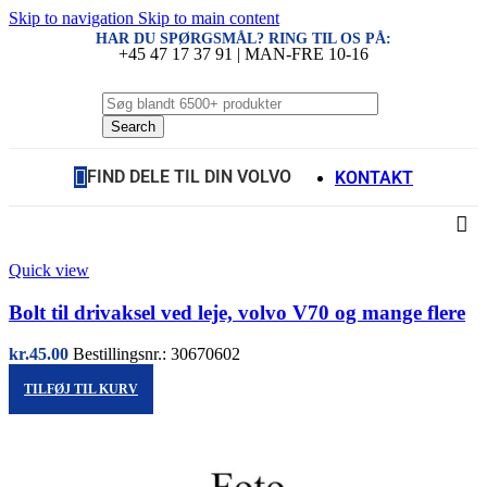
Skip to navigation
Skip to main content
HAR DU SPØRGSMÅL? RING TIL OS PÅ:
+45 47 17 37 91 | MAN-FRE 10-16
Search
FIND DELE TIL DIN VOLVO
KONTAKT
Quick view
Bolt til drivaksel ved leje, volvo V70 og mange flere
kr.
45.00
Bestillingsnr.: 30670602
TILFØJ TIL KURV