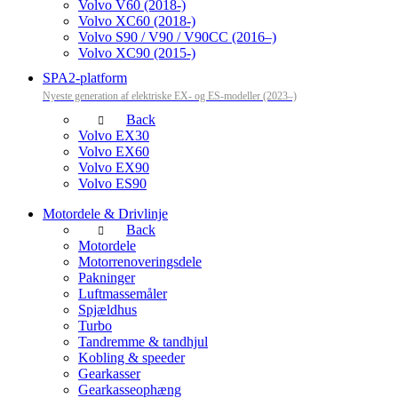
Volvo V60 (2018-)
Volvo XC60 (2018-)
Volvo S90 / V90 / V90CC (2016–)
Volvo XC90 (2015-)
SPA2-platform
Nyeste generation af elektriske EX- og ES-modeller (2023–)
Back
Volvo EX30
Volvo EX60
Volvo EX90
Volvo ES90
Motordele & Drivlinje
Back
Motordele
Motorrenoveringsdele
Pakninger
Luftmassemåler
Spjældhus
Turbo
Tandremme & tandhjul
Kobling & speeder
Gearkasser
Gearkasseophæng