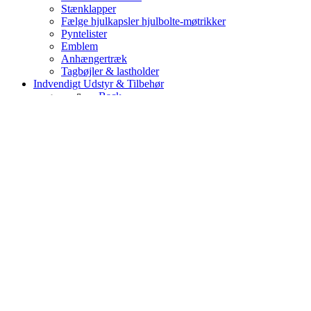
Stænklapper
Fælge hjulkapsler hjulbolte-møtrikker
Pyntelister
Emblem
Anhængertræk
Tagbøjler & lastholder
Indvendigt Udstyr & Tilbehør
Back
Tilbehør & måtter
Pedalgummi
Sikkerhedsseler
Fastgørelse & Clips
Back
Clips
Brugte Dele & Diverse
Back
Brugte reservedele
Andre bilmærker
Diverse
Værktøj
Manualer & samleobjekter til udstilling
Back
Bøger & manualer
Modelbiler
Modeltog