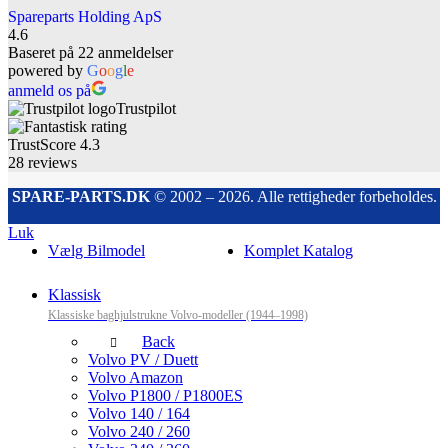
Spareparts Holding ApS
4.6
Baseret på 22 anmeldelser
powered by
G
o
o
g
l
e
anmeld os på
Trustpilot
TrustScore
4.3
28
reviews
SPARE-PARTS.DK
© 2002 – 2026. Alle rettigheder forbeholdes.
Luk
Vælg Bilmodel
Komplet Katalog
Klassisk
Klassiske baghjulstrukne Volvo-modeller (1944–1998)
Back
Volvo PV / Duett
Volvo Amazon
Volvo P1800 / P1800ES
Volvo 140 / 164
Volvo 240 / 260