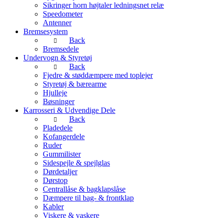
Sikringer horn højtaler ledningsnet relæ
Speedometer
Antenner
Bremsesystem
Back
Bremsedele
Undervogn & Styretøj
Back
Fjedre & støddæmpere med toplejer
Styretøj & bærearme
Hjulleje
Bøsninger
Karrosseri & Udvendige Dele
Back
Pladedele
Kofangerdele
Ruder
Gummilister
Sidespejle & spejlglas
Dørdetaljer
Dørstop
Centrallåse & bagklapslåse
Dæmpere til bag- & frontklap
Kabler
Viskere & vaskere