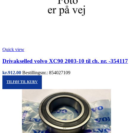
Quick view
Drivakselled volvo XC90 2003-10 til ch. nr. -354117
kr.
912.00
Bestillingsnr.: 854027109
TILFØJ TIL KURV