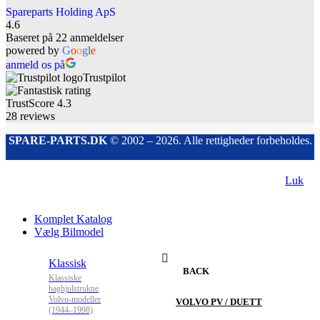
Spareparts Holding ApS
4.6
Baseret på 22 anmeldelser
powered by
G
o
o
g
l
e
anmeld os på
Trustpilot
TrustScore
4.3
28
reviews
SPARE-PARTS.DK
© 2002 – 2026. Alle rettigheder forbeholdes.
Luk
Komplet Katalog
Vælg Bilmodel
Klassisk
BACK
Klassiske
baghjulstrukne
Volvo-modeller
VOLVO PV / DUETT
(1944–1998)