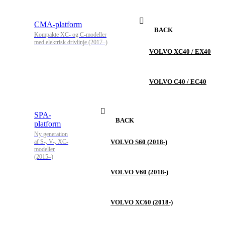
CMA-platform
BACK
Kompakte XC- og C-modeller
med elektrisk drivlinje (2017–)
VOLVO XC40 / EX40
VOLVO C40 / EC40
SPA-
BACK
platform
Ny generation
af S-, V-, XC-
VOLVO S60 (2018-)
modeller
(2015–)
VOLVO V60 (2018-)
VOLVO XC60 (2018-)