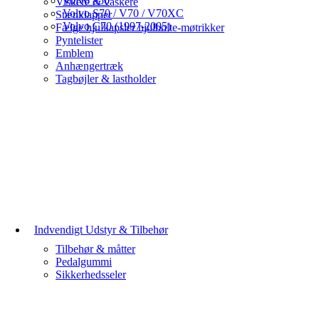
Volvo 850
Viskere & vaskere
Volvo S70 / V70 / V70XC
Stænklapper
Volvo C70 (1997-2005)
Fælge hjulkapsler hjulbolte-møtrikker
Pyntelister
Emblem
Anhængertræk
Tagbøjler & lastholder
Indvendigt Udstyr & Tilbehør
Tilbehør & måtter
Pedalgummi
Sikkerhedsseler