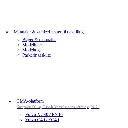
Manualer & samleobjekter til udstilling
Bøger & manualer
Modelbiler
Modeltog
Parkeringsskilte
CMA-platform
Kompakte XC- og C-modeller med elektrisk drivlinje (2017–)
Volvo XC40 / EX40
Volvo C40 / EC40