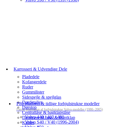
Karrosseri & Udvendige Dele
Pladedele
Kofangerdele
Ruder
Gummilister
Sidespejle & spejlglas
Dørdetaljer
P80-platform & tidlige forhjulstrukne modeller
Dørstop
Første generation af forhjulstrukne Volvo-modeller (1986–2005)
Centrallåse & bagklapslåse
Volvo 440 / 460 / 480
Dæmpere til bag- & frontklap
Volvo S40 / V40 (1996-2004)
Kabler