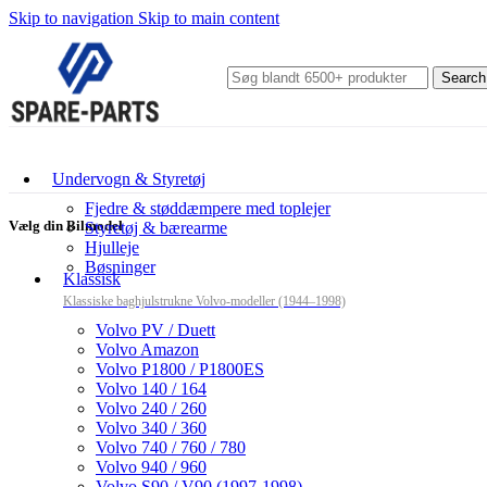
Skip to navigation
Skip to main content
Search
Undervogn & Styretøj
Fjedre & støddæmpere med toplejer
Vælg din Bilmodel
Styretøj & bærearme
Hjulleje
Bøsninger
Klassisk
Klassiske baghjulstrukne Volvo-modeller (1944–1998)
Volvo PV / Duett
Volvo Amazon
Volvo P1800 / P1800ES
Volvo 140 / 164
Volvo 240 / 260
Volvo 340 / 360
Volvo 740 / 760 / 780
Volvo 940 / 960
Volvo S90 / V90 (1997-1998)