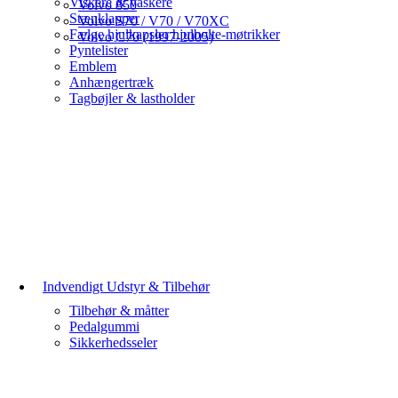
Viskere & vaskere
Volvo 850
Stænklapper
Volvo S70 / V70 / V70XC
Fælge hjulkapsler hjulbolte-møtrikker
Volvo C70 (1997-2005)
Pyntelister
Emblem
Anhængertræk
Tagbøjler & lastholder
Indvendigt Udstyr & Tilbehør
Tilbehør & måtter
Pedalgummi
Sikkerhedsseler