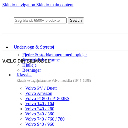
Skip to navigation
Skip to main content
Search
Undervogn & Styretøj
Fjedre & støddæmpere med toplejer
Styretøj & bærearme
VÆLG DIN BILMODEL
Hjulleje
Bøsninger
Klassisk
Klassiske baghjulstrukne Volvo-modeller (1944–1998)
Volvo PV / Duett
Volvo Amazon
Volvo P1800 / P1800ES
Volvo 140 / 164
Volvo 240 / 260
Volvo 340 / 360
Volvo 740 / 760 / 780
Volvo 940 / 960