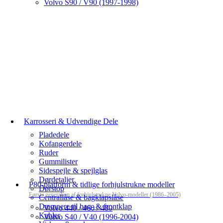
Volvo S90 / V90 (1997-1998)
Karrosseri & Udvendige Dele
Pladedele
Kofangerdele
Ruder
Gummilister
Sidespejle & spejlglas
Dørdetaljer
P80-platform & tidlige forhjulstrukne modeller
Dørstop
Første generation af forhjulstrukne Volvo-modeller (1986–2005)
Centrallåse & bagklapslåse
Dæmpere til bag- & frontklap
Volvo 440 / 460 / 480
Kabler
Volvo S40 / V40 (1996-2004)