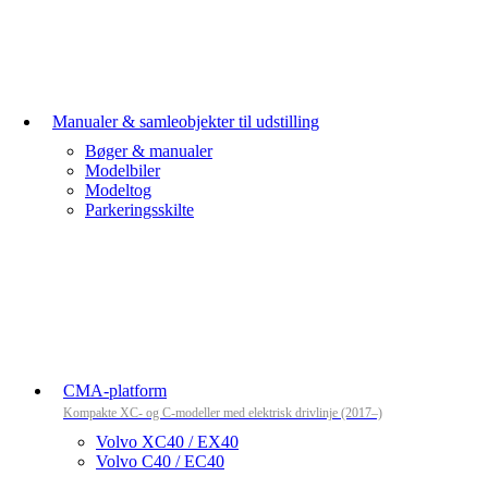
Manualer & samleobjekter til udstilling
Bøger & manualer
Modelbiler
Modeltog
Parkeringsskilte
CMA-platform
Kompakte XC- og C-modeller med elektrisk drivlinje (2017–)
Volvo XC40 / EX40
Volvo C40 / EC40