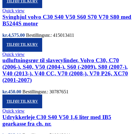
TILFØJ TIL KURV
Quick view
Svinghjul volvo C30 S40 V50 S60 S70 V70 S80 med
B5244S motor
kr.
4,575.00
Bestillingsnr.: 415013411
TILFØJ TIL KURV
Quick view
udluftningsrør til slavecylinder, Volvo C30, C70
(2006-), S40, V50 (2004-), S60 (-2009), S80 (2007-),
V40 (2013-), V40 CC, V70 (2008-), V70 P26, XC70
(2001-2007)
kr.
450.00
Bestillingsnr.: 30787651
TILFØJ TIL KURV
Quick view
Udrykkerleje C30 S40 V50 1,6 liter med IB5
gearkasse fra ch. nr.