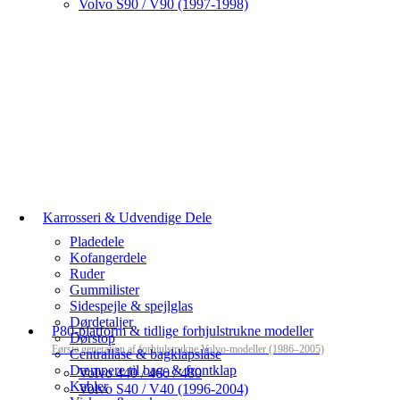
Volvo S90 / V90 (1997-1998)
Karrosseri & Udvendige Dele
Pladedele
Kofangerdele
Ruder
Gummilister
Sidespejle & spejlglas
Dørdetaljer
P80-platform & tidlige forhjulstrukne modeller
Dørstop
Første generation af forhjulstrukne Volvo-modeller (1986–2005)
Centrallåse & bagklapslåse
Dæmpere til bag- & frontklap
Volvo 440 / 460 / 480
Kabler
Volvo S40 / V40 (1996-2004)