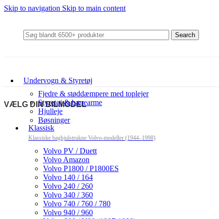
Skip to navigation
Skip to main content
Search
Undervogn & Styretøj
Fjedre & støddæmpere med toplejer
Styretøj & bærearme
VÆLG DIN BILMODEL
Hjulleje
Bøsninger
Klassisk
Klassiske baghjulstrukne Volvo-modeller (1944–1998)
Volvo PV / Duett
Volvo Amazon
Volvo P1800 / P1800ES
Volvo 140 / 164
Volvo 240 / 260
Volvo 340 / 360
Volvo 740 / 760 / 780
Volvo 940 / 960