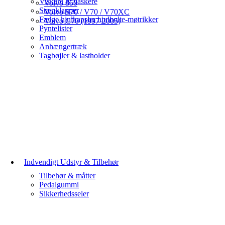
Viskere & vaskere
Volvo 850
Stænklapper
Volvo S70 / V70 / V70XC
Fælge hjulkapsler hjulbolte-møtrikker
Volvo C70 (1997-2005)
Pyntelister
Emblem
Anhængertræk
Tagbøjler & lastholder
Indvendigt Udstyr & Tilbehør
Tilbehør & måtter
Pedalgummi
Sikkerhedsseler