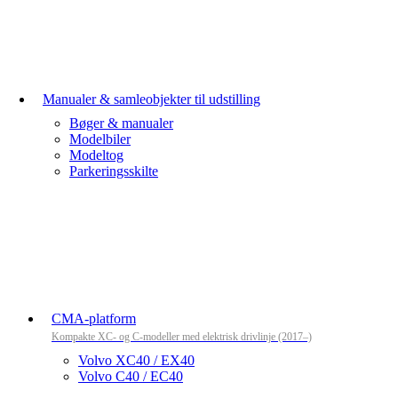
Manualer & samleobjekter til udstilling
Bøger & manualer
Modelbiler
Modeltog
Parkeringsskilte
CMA-platform
Kompakte XC- og C-modeller med elektrisk drivlinje (2017–)
Volvo XC40 / EX40
Volvo C40 / EC40