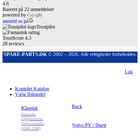
4.6
Baseret på 22 anmeldelser
powered by
G
o
o
g
l
e
anmeld os på
Trustpilot
TrustScore
4.3
28
reviews
SPARE-PARTS.DK
© 2002 – 2026. Alle rettigheder forbeholdes.
Luk
Komplet Katalog
Vælg Bilmodel
Back
Klassisk
Klassiske
baghjulstrukne
Volvo-modeller
Volvo PV / Duett
(1944–1998)