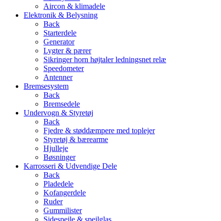
Aircon & klimadele
Elektronik & Belysning
Back
Starterdele
Generator
Lygter & pærer
Sikringer horn højtaler ledningsnet relæ
Speedometer
Antenner
Bremsesystem
Back
Bremsedele
Undervogn & Styretøj
Back
Fjedre & støddæmpere med toplejer
Styretøj & bærearme
Hjulleje
Bøsninger
Karrosseri & Udvendige Dele
Back
Pladedele
Kofangerdele
Ruder
Gummilister
Sidespejle & spejlglas