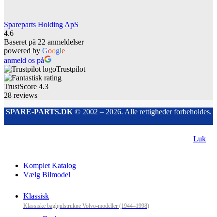
Spareparts Holding ApS
4.6
Baseret på 22 anmeldelser
powered by
G
o
o
g
l
e
anmeld os på
Trustpilot
TrustScore
4.3
28
reviews
SPARE-PARTS.DK
© 2002 – 2026. Alle rettigheder forbeholdes.
Luk
Komplet Katalog
Vælg Bilmodel
Klassisk
Klassiske baghjulstrukne Volvo-modeller (1944–1998)