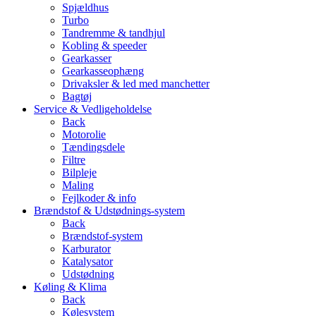
Spjældhus
Turbo
Tandremme & tandhjul
Kobling & speeder
Gearkasser
Gearkasseophæng
Drivaksler & led med manchetter
Bagtøj
Service & Vedligeholdelse
Back
Motorolie
Tændingsdele
Filtre
Bilpleje
Maling
Fejlkoder & info
Brændstof & Udstødnings-system
Back
Brændstof-system
Karburator
Katalysator
Udstødning
Køling & Klima
Back
Kølesystem