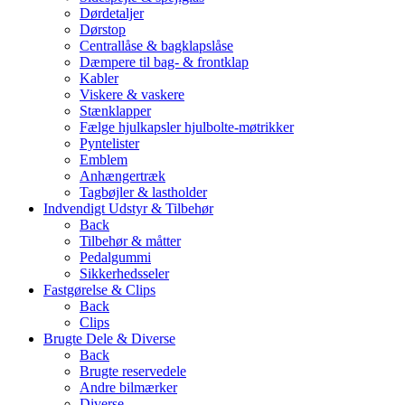
Dørdetaljer
Dørstop
Centrallåse & bagklapslåse
Dæmpere til bag- & frontklap
Kabler
Viskere & vaskere
Stænklapper
Fælge hjulkapsler hjulbolte-møtrikker
Pyntelister
Emblem
Anhængertræk
Tagbøjler & lastholder
Indvendigt Udstyr & Tilbehør
Back
Tilbehør & måtter
Pedalgummi
Sikkerhedsseler
Fastgørelse & Clips
Back
Clips
Brugte Dele & Diverse
Back
Brugte reservedele
Andre bilmærker
Diverse