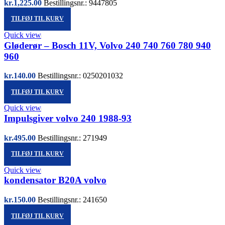
kr.
1,225.00
Bestillingsnr.: 9447805
TILFØJ TIL KURV
Quick view
Gløderør – Bosch 11V, Volvo 240 740 760 780 940
960
kr.
140.00
Bestillingsnr.: 0250201032
TILFØJ TIL KURV
Quick view
Impulsgiver volvo 240 1988-93
kr.
495.00
Bestillingsnr.: 271949
TILFØJ TIL KURV
Quick view
kondensator B20A volvo
kr.
150.00
Bestillingsnr.: 241650
TILFØJ TIL KURV