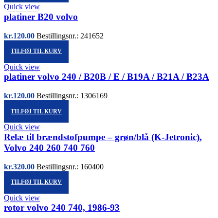
Quick view
platiner B20 volvo
kr.
120.00
Bestillingsnr.: 241652
TILFØJ TIL KURV
Quick view
platiner volvo 240 / B20B / E / B19A / B21A / B23A
kr.
120.00
Bestillingsnr.: 1306169
TILFØJ TIL KURV
Quick view
Relæ til brændstofpumpe – grøn/blå (K-Jetronic),
Volvo 240 260 740 760
kr.
320.00
Bestillingsnr.: 160400
TILFØJ TIL KURV
Quick view
rotor volvo 240 740, 1986-93