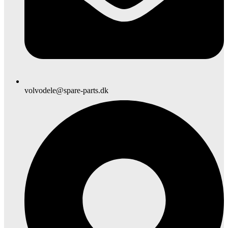
volvodele@spare-parts.dk