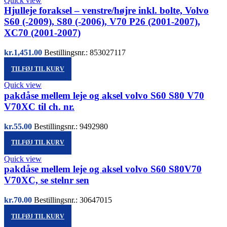
Quick view
Hjulleje foraksel – venstre/højre inkl. bolte, Volvo
S60 (-2009), S80 (-2006), V70 P26 (2001-2007),
XC70 (2001-2007)
kr.
1,451.00
Bestillingsnr.: 853027117
TILFØJ TIL KURV
Quick view
pakdåse mellem leje og aksel volvo S60 S80 V70
V70XC til ch. nr.
kr.
55.00
Bestillingsnr.: 9492980
TILFØJ TIL KURV
Quick view
pakdåse mellem leje og aksel volvo S60 S80V70
V70XC, se stelnr sen
kr.
70.00
Bestillingsnr.: 30647015
TILFØJ TIL KURV