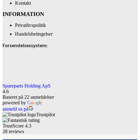
Kontakt
INFORMATION
Privatlivspolitik
Handelsbetingelser
Forsendelsessystem:
Spareparts Holding ApS
4.6
Baseret på 22 anmeldelser
powered by
G
o
o
g
l
e
anmeld os på
Trustpilot
TrustScore
4.3
28
reviews