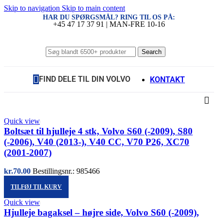
Skip to navigation
Skip to main content
HAR DU SPØRGSMÅL? RING TIL OS PÅ:
+45 47 17 37 91 | MAN-FRE 10-16
Search
FIND DELE TIL DIN VOLVO
KONTAKT
Quick view
Boltsæt til hjulleje 4 stk, Volvo S60 (-2009), S80
(-2006), V40 (2013-), V40 CC, V70 P26, XC70
(2001-2007)
kr.
70.00
Bestillingsnr.: 985466
TILFØJ TIL KURV
Quick view
Hjulleje bagaksel – højre side, Volvo S60 (-2009),