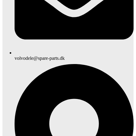
volvodele@spare-parts.dk