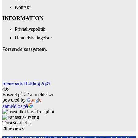
Kontakt
INFORMATION
Privatlivspolitik
Handelsbetingelser
Forsendelsessystem:
Spareparts Holding ApS
4.6
Baseret på 22 anmeldelser
powered by
G
o
o
g
l
e
anmeld os på
Trustpilot
TrustScore
4.3
28
reviews