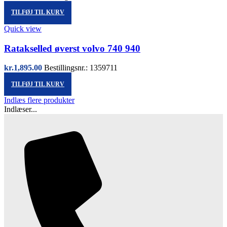
TILFØJ TIL KURV
Quick view
Ratakselled øverst volvo 740 940
kr.
1,895.00
Bestillingsnr.: 1359711
TILFØJ TIL KURV
Indlæs flere produkter
Indlæser...