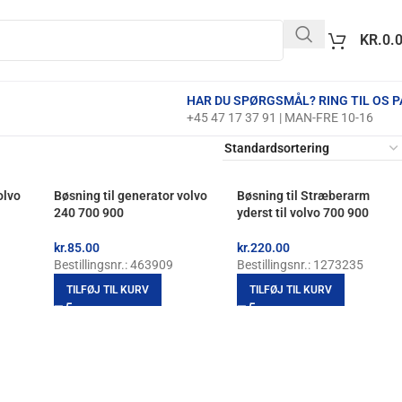
KR.
0.
HAR DU SPØRGSMÅL? RING TIL OS P
+45 47 17 37 91 | MAN-FRE 10-16
olvo
Bøsning til generator volvo
Bøsning til Stræberarm
240 700 900
yderst til volvo 700 900
kr.
85.00
kr.
220.00
Bestillingsnr.: 463909
Bestillingsnr.: 1273235
TILFØJ TIL KURV
TILFØJ TIL KURV