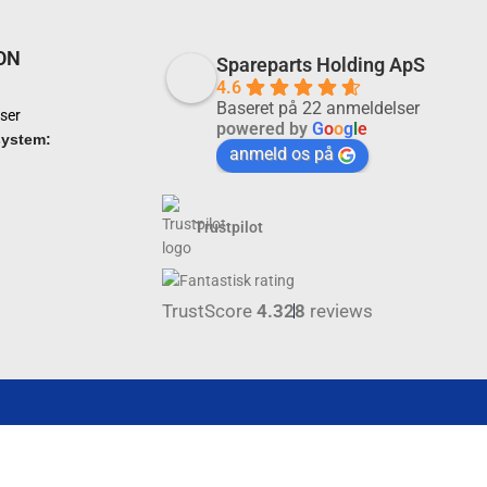
ON
Spareparts Holding ApS
4.6
Baseret på 22 anmeldelser
ser
powered by
G
o
o
g
l
e
system:
anmeld os på
Trustpilot
TrustScore
4.3
28
reviews