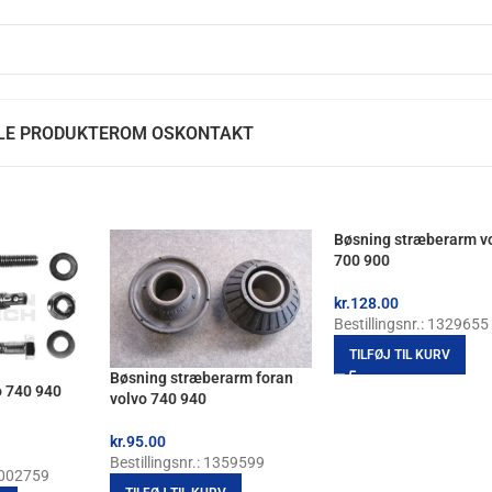
LE PRODUKTER
OM OS
KONTAKT
Bøsning stræberarm v
700 900
kr.
128.00
Bestillingsnr.: 1329655
TILFØJ TIL KURV
Bøsning stræberarm foran
 740 940
volvo 740 940
kr.
95.00
Bestillingsnr.: 1359599
85002759