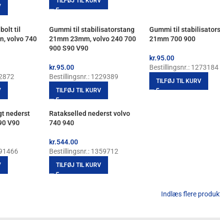
TILFØJ TIL KURV
V
lt til
Gummi til stabilisatorstang
Gummi til stabilisator
n, volvo 740
21mm 23mm, volvo 240 700
21mm 700 900
900 S90 V90
kr.
95.00
kr.
95.00
Bestillingsnr.: 1273184
82872
Bestillingsnr.: 1229389
TILFØJ TIL KURV
V
TILFØJ TIL KURV
gt nederst
Ratakselled nederst volvo
90 V90
740 940
kr.
544.00
191466
Bestillingsnr.: 1359712
V
TILFØJ TIL KURV
Indlæs flere produk