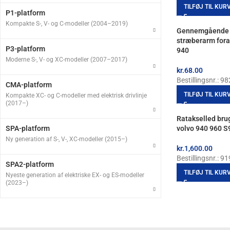
TILFØJ TIL KUR
P1-platform
Kompakte S-, V- og C-modeller (2004–2019)
Gennemgående bo
stræberarm fora
P3-platform
940
Moderne S-, V- og XC-modeller (2007–2017)
kr.
68.00
Bestillingsnr.: 9
CMA-platform
TILFØJ TIL KUR
Kompakte XC- og C-modeller med elektrisk drivlinje
(2017–)
Ratakselled bru
volvo 940 960 S
SPA-platform
Ny generation af S-, V-, XC-modeller (2015–)
kr.
1,600.00
Bestillingsnr.: 9
SPA2-platform
TILFØJ TIL KUR
Nyeste generation af elektriske EX- og ES-modeller
(2023–)