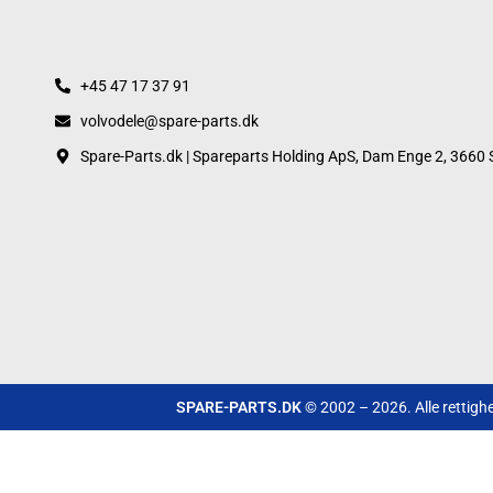
+45 47 17 37 91
volvodele@spare-parts.dk
Spare-Parts.dk | Spareparts Holding ApS, Dam Enge 2, 3660 
SPARE-PARTS.DK
© 2002 – 2026. Alle rettigh