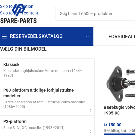
Skip to navigation
Skip to main content
RESERVEDELSKATALOG
FORSIDE
AL
VÆLG DIN BILMODEL
Klassisk
Klassiske baghjulstrukne Volvo-modeller (1944–
1998)
P80-platform & tidlige forhjulstrukne
modeller
Første generation af forhjulstrukne Volvo-modeller
(1986–2005)
Bærekugle volvo
1985-98
P2-platform
kr.
150.00
Store S-, V-, XC-modeller (1998–2014)
Bestillingsnr.: 