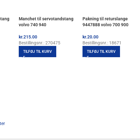
stang
Manchet til servotandstang
Pakning til returslange
volvo 740 940
9447888 volvo 700 900
kr.
215.00
kr.
20.00
Bestillingsnr.: 270475
Bestillingsnr.: 18671
TILFØJ TIL KURV
TILFØJ TIL KURV
ter