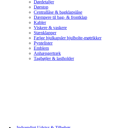
Dørdetaljer
Dørstop
Centrallåse & bagklapslåse
Dæmpere til bag- & frontklap
Kabler
Viskere & vaskere
Stænklapper
Fælge hjulkapsler hjulbolte-møtrikker
Pyntelister
Emblem
Anhængertræk
Tagbøjler & lastholder
Indvendigt Udstyr & Tilbehør