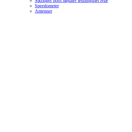
Sikringer horn højtaler ledningsnet relæ
Speedometer
Antenner