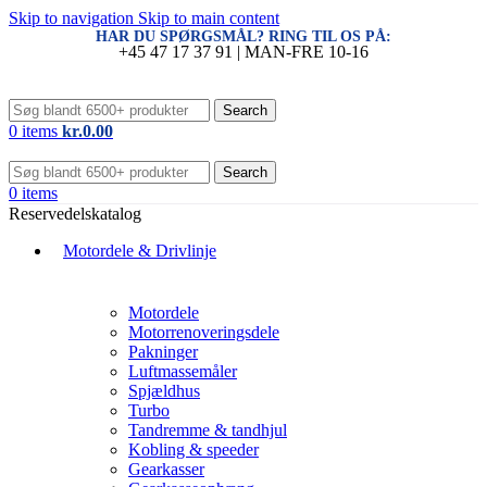
Skip to navigation
Skip to main content
HAR DU SPØRGSMÅL? RING TIL OS PÅ:
+45 47 17 37 91 | MAN-FRE 10-16
Search
0
items
kr.
0.00
Search
0
items
Reservedelskatalog
Motordele & Drivlinje
Motordele
Motorrenoveringsdele
Pakninger
Luftmassemåler
Spjældhus
Turbo
Tandremme & tandhjul
Kobling & speeder
Gearkasser