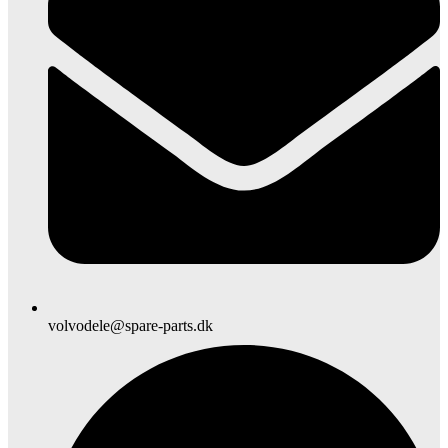
volvodele@spare-parts.dk