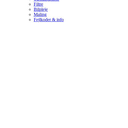
Filtre
Bilpleje
Maling
Fejlkoder & info