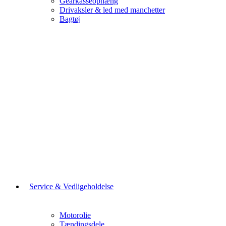
Gearkasseophæng
Drivaksler & led med manchetter
Bagtøj
Service & Vedligeholdelse
Motorolie
Tændingsdele