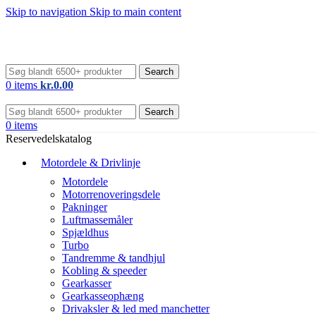
Skip to navigation
Skip to main content
Search
0
items
kr.
0.00
Search
0
items
Reservedelskatalog
Motordele & Drivlinje
Motordele
Motorrenoveringsdele
Pakninger
Luftmassemåler
Spjældhus
Turbo
Tandremme & tandhjul
Kobling & speeder
Gearkasser
Gearkasseophæng
Drivaksler & led med manchetter