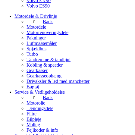
Volvo EX90
Volvo ES90
Motordele & Drivlinje
Back
Motordele
Motorrenoveringsdele
Pakninger
Luftmassemåler
Spjældhus
Turbo
Tandremme & tandhjul
Kobling & speeder
Gearkasser
Gearkasseophæng
Drivaksler & led med manchetter
Bagtøj
Service & Vedligeholdelse
Back
Motorolie
Tændingsdele
Filtre
Bilpleje
Maling
Fejlkoder & info