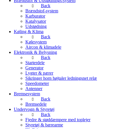
Brændstof & Udstødnings-system
Back
Brændstof-system
Karburator
Katalysator
Udstødning
Køling & Klima
Back
Kølesystem
Aircon & klimadele
Elektronik & Belysning
Back
Starterdele
Generator
Lygter & pærer
Sikringer horn højtaler ledningsnet relæ
Speedometer
Antenner
Bremsesystem
Back
Bremsedele
Undervogn & Styretøj
Back
Fjedre & støddæmpere med toplejer
Styretøj & bærearme