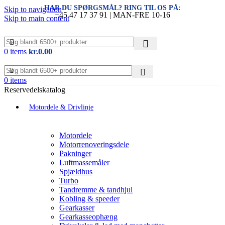
HAR DU SPØRGSMÅL? RING TIL OS PÅ:
Skip to navigation
+45 47 17 37 91 | MAN-FRE 10-16
Skip to main content
0
items
kr.
0.00
0
items
Reservedelskatalog
Motordele & Drivlinje
Motordele
Motorrenoveringsdele
Pakninger
Luftmassemåler
Spjældhus
Turbo
Tandremme & tandhjul
Kobling & speeder
Gearkasser
Gearkasseophæng