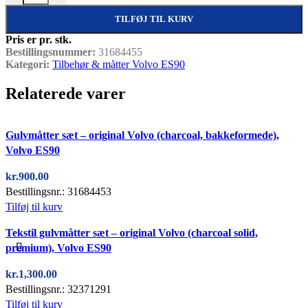
TILFØJ TIL KURV
Pris er pr. stk.
Bestillingsnummer:
31684455
Kategori:
Tilbehør & måtter Volvo ES90
Relaterede varer
Quick view
Gulvmåtter sæt – original Volvo (charcoal, bakkeformede),
Volvo ES90
kr.
900.00
Bestillingsnr.: 31684453
Tilføj til kurv
Quick view
Tekstil gulvmåtter sæt – original Volvo (charcoal solid,
premium), Volvo ES90
kr.
1,300.00
Bestillingsnr.: 32371291
Tilføj til kurv