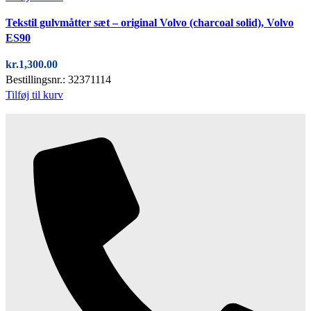
Quick view
Tekstil gulvmåtter sæt – original Volvo (charcoal solid), Volvo
ES90
kr.
1,300.00
Bestillingsnr.: 32371114
Tilføj til kurv