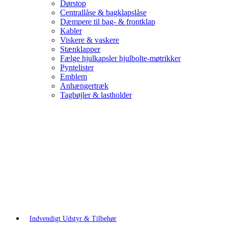
Dørstop
Centrallåse & bagklapslåse
Dæmpere til bag- & frontklap
Kabler
Viskere & vaskere
Stænklapper
Fælge hjulkapsler hjulbolte-møtrikker
Pyntelister
Emblem
Anhængertræk
Tagbøjler & lastholder
Indvendigt Udstyr & Tilbehør