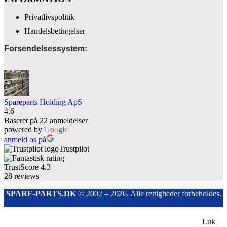
Privatlivspolitik
Handelsbetingelser
Forsendelsessystem:
Spareparts Holding ApS
4.6
Baseret på 22 anmeldelser
powered by
G
o
o
g
l
e
anmeld os på
Trustpilot
TrustScore
4.3
28
reviews
SPARE-PARTS.DK
© 2002 – 2026. Alle rettigheder forbeholdes.
Luk