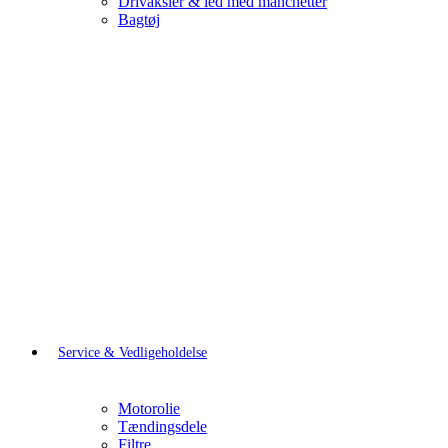
Drivaksler & led med manchetter
Bagtøj
Service & Vedligeholdelse
Motorolie
Tændingsdele
Filtre