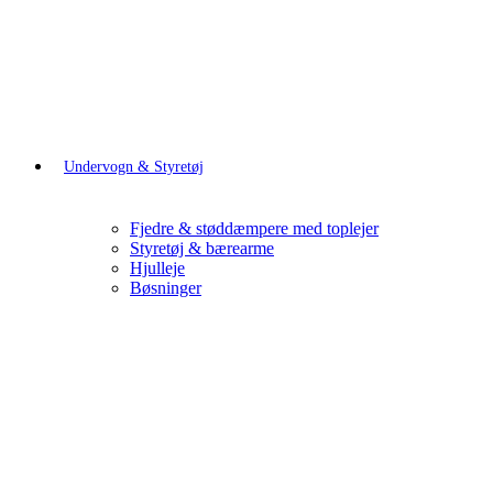
Undervogn & Styretøj
Fjedre & støddæmpere med toplejer
Styretøj & bærearme
Hjulleje
Bøsninger