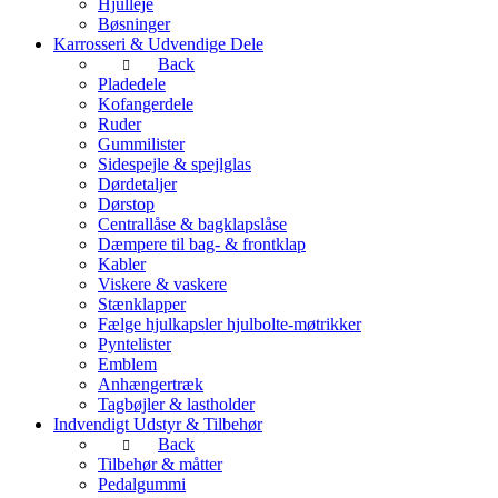
Hjulleje
Bøsninger
Karrosseri & Udvendige Dele
Back
Pladedele
Kofangerdele
Ruder
Gummilister
Sidespejle & spejlglas
Dørdetaljer
Dørstop
Centrallåse & bagklapslåse
Dæmpere til bag- & frontklap
Kabler
Viskere & vaskere
Stænklapper
Fælge hjulkapsler hjulbolte-møtrikker
Pyntelister
Emblem
Anhængertræk
Tagbøjler & lastholder
Indvendigt Udstyr & Tilbehør
Back
Tilbehør & måtter
Pedalgummi