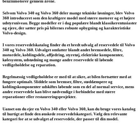
benzinmotorer gennem årene.
Selvom Volvo 340 og Volvo 360 deler mange tekniske løsninger, blev Volvo
360 introduceret som den kraftigere model med større motorer og et højere
udstyrsniveau. Begge modeller er i dag populære blandt klassikerentusiaster
og ejere, der sætter pris på bilernes robuste opbygning og karakteristiske
Volvo-design.
I vores reservedelskatalog finder du et bredt udvalg af reservedele til Volvo
340 og Volvo 360. Udvalget omfatter blandt andet bremsedele, filtre,
motordele, koblingsdele, affjedring, styretøj, elektriske komponenter,
kølesystem, udstødning og mange andre reservedele til løbende
vedligeholdelse og reparation.
Regelmæssig vedligeholdelse er med til at sikre, at bilen fortsætter med at
fungere optimalt. Sliddele som bremser, filtre, støddæmpere og
koblingskomponenter udskiftes løbende som en del af normal service, mens
andre reservedele kan blive nødvendige i forbindelse med større
reparationer eller restaureringsprojekter.
Uanset om du ejer en Volvo 340 eller Volvo 360, kan du bruge vores katalog
til hurtigt at finde den ønskede reservedelskategori. Vælg den relevante
kategori for at se udvalget af reservedele, der passer til din model.