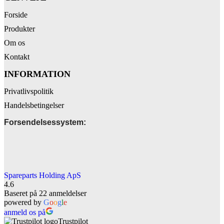
Forside
Produkter
Om os
Kontakt
INFORMATION
Privatlivspolitik
Handelsbetingelser
Forsendelsessystem:
Spareparts Holding ApS
4.6
Baseret på 22 anmeldelser
powered by
G
o
o
g
l
e
anmeld os på
Trustpilot