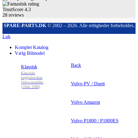
TrustScore
4.3
28
reviews
SPARE-PARTS.DK
© 2002 – 2026. Alle rettigheder forbeholdes.
Luk
Komplet Katalog
Vælg Bilmodel
Back
Klassisk
Klassiske
baghjulstrukne
Volvo-modeller
Volvo PV / Duett
(1944–1998)
Volvo Amazon
Volvo P1800 / P1800ES