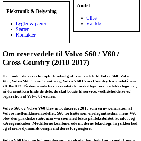
Andet
Elektronik & Belysning
Clips
Lygter & pærer
Værktøj
Starter
Kontakter
Om reservedele til Volvo S60 / V60 /
Cross Country (2010-2017)
Her finder du vores komplette udvalg af reservedele til Volvo S60, Volvo
V60, Volvo S60 Cross Country og Volvo V60 Cross Country fra modelårene
2010-2017. På denne side har vi samlet de forskellige reservedelskategorier,
så du nemt kan finde de dele, du skal bruge til service, vedligeholdelse og
reparation af Volvo 60-serien.
Volvo S60 og Volvo V60 blev introduceret i 2010 som en ny generation af
Volvos mellemklassemodeller. S60 fortsatte som en elegant sedan, mens V60
blev den praktiske stationcar-version med fokus på fleksibilitet, komfort og
køreegenskaber. Modellerne kombinerede moderne teknologi, høj sikkerhed
og et mere dynamisk design end deres forgængere.
Volvo V60 blev hurtigt populær som en alsidig familiebil og firmabil, mens