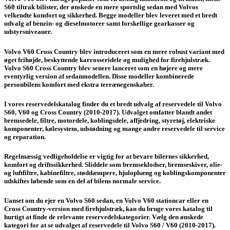
S60 tiltrak bilister, der ønskede en mere sportslig sedan med Volvos
velkendte komfort og sikkerhed. Begge modeller blev leveret med et bredt
udvalg af benzin- og dieselmotorer samt forskellige gearkasser og
udstyrsniveauer.
Volvo V60 Cross Country blev introduceret som en mere robust variant med
øget frihøjde, beskyttende karrosseridele og mulighed for firehjulstræk.
Volvo S60 Cross Country blev senere lanceret som en højere og mere
eventyrlig version af sedanmodellen. Disse modeller kombinerede
personbilens komfort med ekstra terrænegenskaber.
I vores reservedelskatalog finder du et bredt udvalg af reservedele til Volvo
S60, V60 og Cross Country (2010-2017). Udvalget omfatter blandt andet
bremsedele, filtre, motordele, koblingsdele, affjedring, styretøj, elektriske
komponenter, kølesystem, udstødning og mange andre reservedele til service
og reparation.
Regelmæssig vedligeholdelse er vigtig for at bevare bilernes sikkerhed,
komfort og driftssikkerhed. Sliddele som bremseklodser, bremseskiver, olie-
og luftfiltre, kabinefiltre, støddæmpere, hjulophæng og koblingskomponenter
udskiftes løbende som en del af bilens normale service.
Uanset om du ejer en Volvo S60 sedan, en Volvo V60 stationcar eller en
Cross Country-version med firehjulstræk, kan du bruge vores katalog til
hurtigt at finde de relevante reservedelskategorier. Vælg den ønskede
kategori for at se udvalget af reservedele til Volvo S60 / V60 (2010-2017).