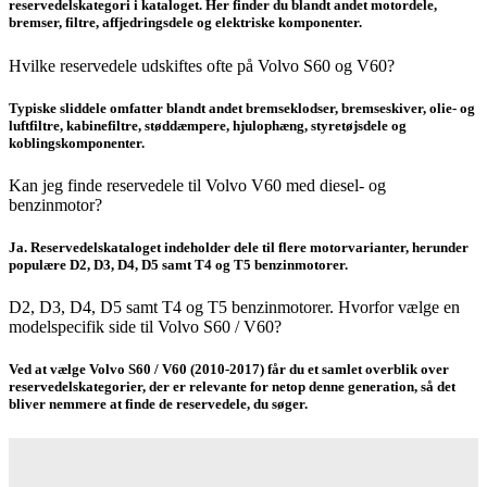
reservedelskategori i kataloget. Her finder du blandt andet motordele,
bremser, filtre, affjedringsdele og elektriske komponenter.
Hvilke reservedele udskiftes ofte på Volvo S60 og V60?
Typiske sliddele omfatter blandt andet bremseklodser, bremseskiver, olie- og
luftfiltre, kabinefiltre, støddæmpere, hjulophæng, styretøjsdele og
koblingskomponenter.
Kan jeg finde reservedele til Volvo V60 med diesel- og
benzinmotor?
Ja. Reservedelskataloget indeholder dele til flere motorvarianter, herunder
populære D2, D3, D4, D5 samt T4 og T5 benzinmotorer.
D2, D3, D4, D5 samt T4 og T5 benzinmotorer. Hvorfor vælge en
modelspecifik side til Volvo S60 / V60?
Ved at vælge Volvo S60 / V60 (2010-2017) får du et samlet overblik over
reservedelskategorier, der er relevante for netop denne generation, så det
bliver nemmere at finde de reservedele, du søger.