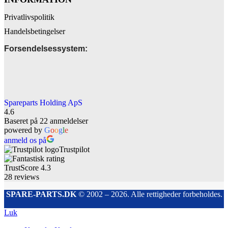
Privatlivspolitik
Handelsbetingelser
Forsendelsessystem:
Spareparts Holding ApS
4.6
Baseret på 22 anmeldelser
powered by
G
o
o
g
l
e
anmeld os på
Trustpilot
TrustScore
4.3
28
reviews
SPARE-PARTS.DK
© 2002 – 2026. Alle rettigheder forbeholdes.
Luk