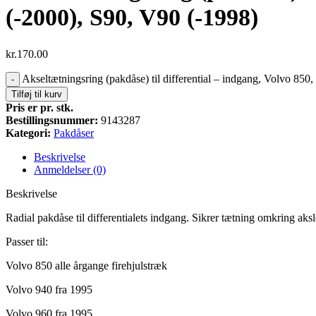
(-2000), S90, V90 (-1998)
kr.
170.00
Akseltætningsring (pakdåse) til differential – indgang, Volvo 85
-
Tilføj til kurv
Pris er pr. stk.
Bestillingsnummer:
9143287
Kategori:
Pakdåser
Beskrivelse
Anmeldelser (0)
Beskrivelse
Radial pakdåse til differentialets indgang. Sikrer tætning omkring aksle
Passer til:
Volvo 850 alle årgange firehjulstræk
Volvo 940 fra 1995
Volvo 960 fra 1995