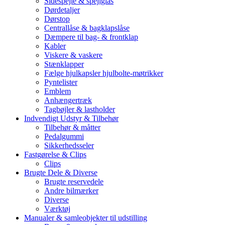
Sidespejle & spejlglas
Dørdetaljer
Dørstop
Centrallåse & bagklapslåse
Dæmpere til bag- & frontklap
Kabler
Viskere & vaskere
Stænklapper
Fælge hjulkapsler hjulbolte-møtrikker
Pyntelister
Emblem
Anhængertræk
Tagbøjler & lastholder
Indvendigt Udstyr & Tilbehør
Tilbehør & måtter
Pedalgummi
Sikkerhedsseler
Fastgørelse & Clips
Clips
Brugte Dele & Diverse
Brugte reservedele
Andre bilmærker
Diverse
Værktøj
Manualer & samleobjekter til udstilling