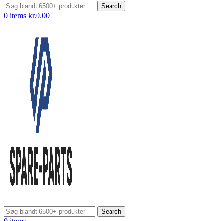
Search
0
items
kr.
0.00
Search
0
items