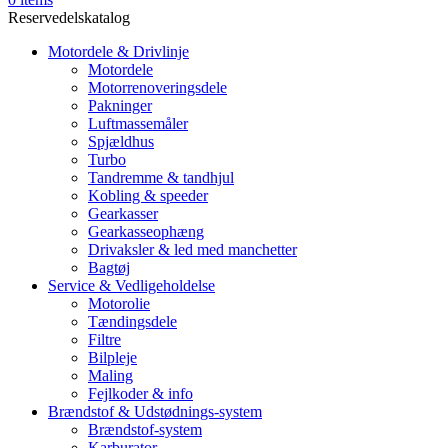
Reservedelskatalog
Motordele & Drivlinje
Motordele
Motorrenoveringsdele
Pakninger
Luftmassemåler
Spjældhus
Turbo
Tandremme & tandhjul
Kobling & speeder
Gearkasser
Gearkasseophæng
Drivaksler & led med manchetter
Bagtøj
Service & Vedligeholdelse
Motorolie
Tændingsdele
Filtre
Bilpleje
Maling
Fejlkoder & info
Brændstof & Udstødnings-system
Brændstof-system
Karburator