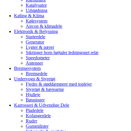
Katalysator
Udstødning
Køling & Klima
Kølesystem
Aircon & klimadele
Elektronik & Belysning
Starterdele
Generator
Lygter & pærer
Sikringer horn højtaler ledningsnet relæ
Speedometer
Antenner
Bremsesystem
Bremsedele
Undervogn & Styretøj
Fjedre & støddæmpere med toplejer
Styretøj & bærearme
Hjulleje
Bøsninger
Karrosseri & Udvendige Dele
Pladedele
Kofangerdele
Ruder
Gummilister