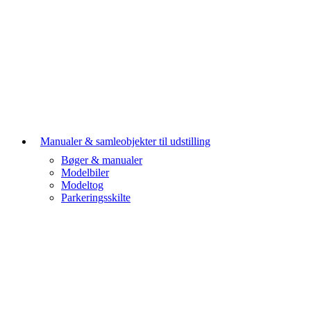
Manualer & samleobjekter til udstilling
Bøger & manualer
Modelbiler
Modeltog
Parkeringsskilte