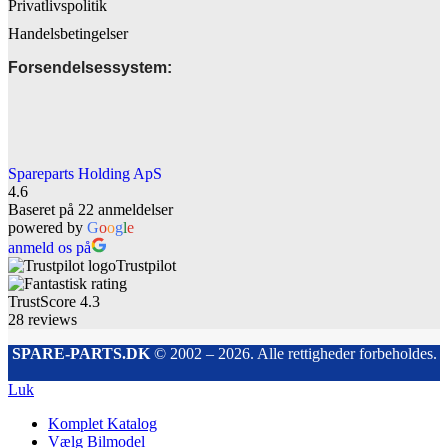
Privatlivspolitik
Handelsbetingelser
Forsendelsessystem:
Spareparts Holding ApS
4.6
Baseret på 22 anmeldelser
powered by
G
o
o
g
l
e
anmeld os på
Trustpilot
TrustScore
4.3
28
reviews
SPARE-PARTS.DK
© 2002 – 2026. Alle rettigheder forbeholdes.
Luk
Komplet Katalog
Vælg Bilmodel