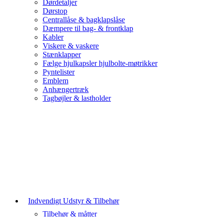
Dørdetaljer
Dørstop
Centrallåse & bagklapslåse
Dæmpere til bag- & frontklap
Kabler
Viskere & vaskere
Stænklapper
Fælge hjulkapsler hjulbolte-møtrikker
Pyntelister
Emblem
Anhængertræk
Tagbøjler & lastholder
Indvendigt Udstyr & Tilbehør
Tilbehør & måtter