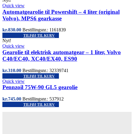
Nyt!
Quick view
Automatgearolie til Powershift – 4 liter (original
Volvo), MPS6 gearkasse
kr.
830.00
Bestillingsnr.: 1161839
TILFØJ TIL KURV
Nyt!
Quick view
Gearolie til elektrisk automatgear – 1 liter, Volvo
C40/EC40, XC40/EX40, ES90
kr.
310.00
Bestillingsnr.: 32339741
TILFØJ TIL KURV
Quick view
Pennzoil 75W-90 GL5 gearolie
kr.
745.00
Bestillingsnr.: 537912
TILFØJ TIL KURV