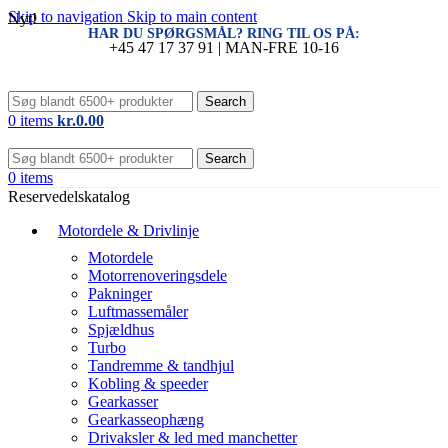
Skip to navigation
Skip to main content
Nyt!
HAR DU SPØRGSMÅL? RING TIL OS PÅ:
+45 47 17 37 91 | MAN-FRE 10-16
Search
0
items
kr.
0.00
Search
0
items
Reservedelskatalog
Motordele & Drivlinje
Motordele
Motorrenoveringsdele
Pakninger
Luftmassemåler
Spjældhus
Turbo
Tandremme & tandhjul
Kobling & speeder
Gearkasser
Gearkasseophæng
Drivaksler & led med manchetter