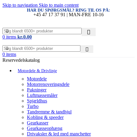
Skip to navigation
Skip to main content
HAR DU SPØRGSMÅL? RING TIL OS PÅ:
+45 47 17 37 91 | MAN-FRE 10-16
0
items
kr.
0.00
0
items
Reservedelskatalog
Motordele & Drivlinje
Motordele
Motorrenoveringsdele
Pakninger
Luftmassemåler
Spjældhus
Turbo
Tandremme & tandhjul
Kobling & speeder
Gearkasser
Gearkasseophæng
Drivaksler & led med manchetter