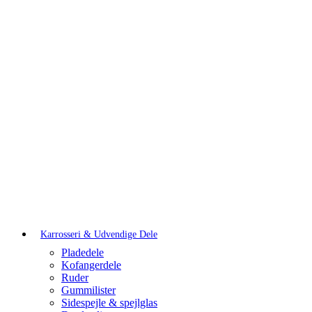
Karrosseri & Udvendige Dele
Pladedele
Kofangerdele
Ruder
Gummilister
Sidespejle & spejlglas