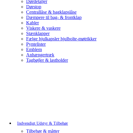
Dørdetaljer
Dørstop
Centrallåse & bagklapslåse
Dæmpere til bag- & frontklap
Kabler
Viskere & vaskere
Stænklapper
Fælge hjulkapsler hjulbolte-møtrikker
Pyntelister
Emblem
Anhængertræk
Tagbøjler & lastholder
Indvendigt Udstyr & Tilbehør
Tilbehør & måtter