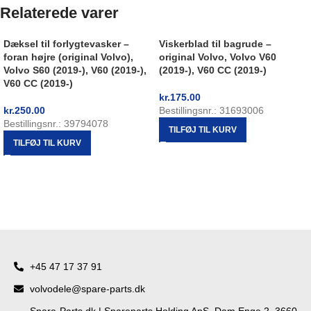
Relaterede varer
Dæksel til forlygtevasker –
Viskerblad til bagrude –
foran højre (original Volvo),
original Volvo, Volvo V60
Volvo S60 (2019-), V60 (2019-),
(2019-), V60 CC (2019-)
V60 CC (2019-)
kr.
175.00
kr.
250.00
Bestillingsnr.: 31693006
Bestillingsnr.: 39794078
TILFØJ TIL KURV
TILFØJ TIL KURV
+45 47 17 37 91
volvodele@spare-parts.dk
Spare-Parts.dk | Spareparts Holding ApS, Dam Enge 2, 3660