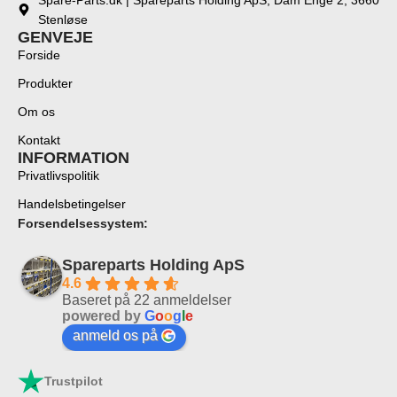
Stenløse
GENVEJE
Forside
Produkter
Om os
Kontakt
INFORMATION
Privatlivspolitik
Handelsbetingelser
Forsendelsessystem:
Spareparts Holding ApS
4.6
Baseret på 22 anmeldelser
powered by
G
o
o
g
l
e
anmeld os på
Trustpilot