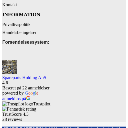
Kontakt
INFORMATION
Privatlivspolitik
Handelsbetingelser
Forsendelsessystem:
Spareparts Holding ApS
4.6
Baseret på 22 anmeldelser
powered by
G
o
o
g
l
e
anmeld os på
Trustpilot
TrustScore
4.3
28
reviews