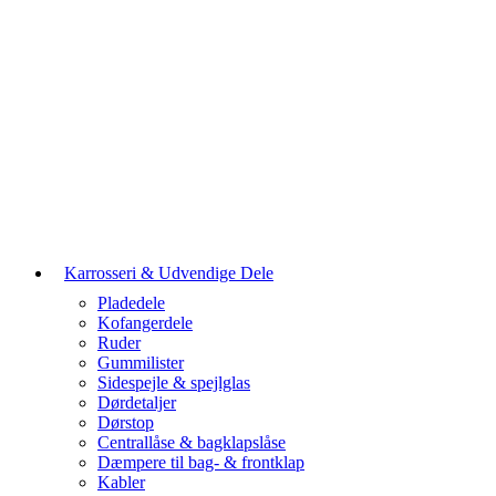
Karrosseri & Udvendige Dele
Pladedele
Kofangerdele
Ruder
Gummilister
Sidespejle & spejlglas
Dørdetaljer
Dørstop
Centrallåse & bagklapslåse
Dæmpere til bag- & frontklap
Kabler