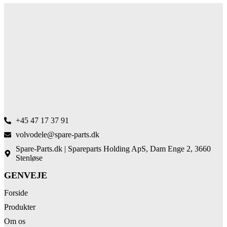
+45 47 17 37 91
volvodele@spare-parts.dk
Spare-Parts.dk | Spareparts Holding ApS, Dam Enge 2, 3660
Stenløse
GENVEJE
Forside
Produkter
Om os