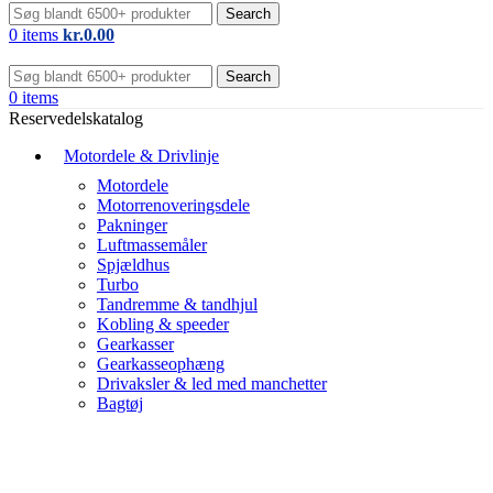
Search
0
items
kr.
0.00
Search
0
items
Reservedelskatalog
Motordele & Drivlinje
Motordele
Motorrenoveringsdele
Pakninger
Luftmassemåler
Spjældhus
Turbo
Tandremme & tandhjul
Kobling & speeder
Gearkasser
Gearkasseophæng
Drivaksler & led med manchetter
Bagtøj