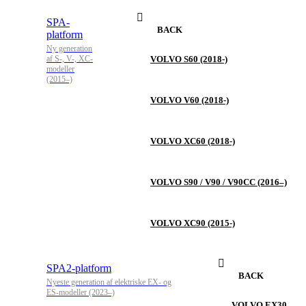
SPA-
BACK
platform
Ny generation
af S-, V-, XC-
VOLVO S60 (2018-)
modeller
(2015–)
VOLVO V60 (2018-)
VOLVO XC60 (2018-)
VOLVO S90 / V90 / V90CC (2016–)
VOLVO XC90 (2015-)
SPA2-platform
BACK
Nyeste generation af elektriske EX- og
ES-modeller (2023–)
VOLVO EX30