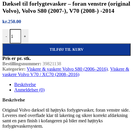
Dæksel til forlygtevasker – foran venstre (original
Volvo), Volvo S80 (2007-), V70 (2008-) -2014
kr.
250.00
Dæksel til forlygtevasker – foran venstre (original Volvo), Volvo S80
-
+
TILFØJ TIL KURV
Pris er pr. stk.
Bestillingsnummer:
39821138
Kategorier:
Viskere & vaskere Volvo S80 (2006–2016)
,
Viskere &
vaskere Volvo V70 / XC70 (2008–2016)
Beskrivelse
Anmeldelser (0)
Beskrivelse
Original Volvo dæksel til højtryks forlygtevasker, foran venstre side.
Leveres med overflade klar til lakering og sikrer korrekt afdækning
samt en pæn finish i kofangeren på biler med højtryks
forlygtevaskersystem.