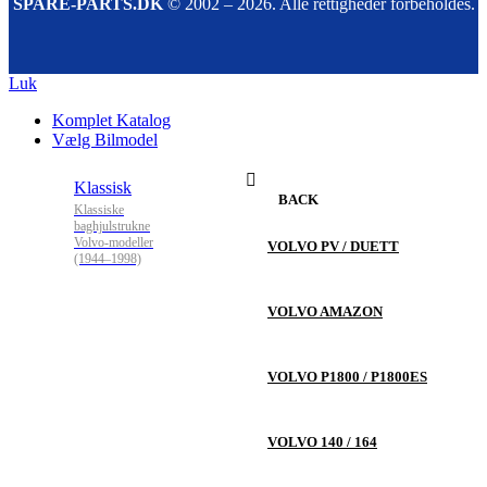
SPARE-PARTS.DK
© 2002 – 2026. Alle rettigheder forbeholdes.
Luk
Komplet Katalog
Vælg Bilmodel
Klassisk
BACK
Klassiske
baghjulstrukne
Volvo-modeller
VOLVO PV / DUETT
(1944–1998)
VOLVO AMAZON
VOLVO P1800 / P1800ES
VOLVO 140 / 164