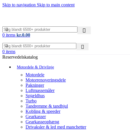
Skip to navigation
Skip to main content
0
items
kr.
0.00
0
items
Reservedelskatalog
Motordele & Drivlinje
Motordele
Motorrenoveringsdele
Pakninger
Luftmassemåler
Spjældhus
Turbo
Tandremme & tandhjul
Kobling & speeder
Gearkasser
Gearkasseophæng
Drivaksler & led med manchetter