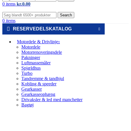
0
items
kr.
0.00
Search
0
items
RESERVEDELSKATALOG
Motordele & Drivlinje
Motordele
Motorrenoveringsdele
Pakninger
Luftmassemåler
Spjældhus
Turbo
Tandremme & tandhjul
Kobling & speeder
Gearkasser
Gearkasseophæng
Drivaksler & led med manchetter
Bagtøj