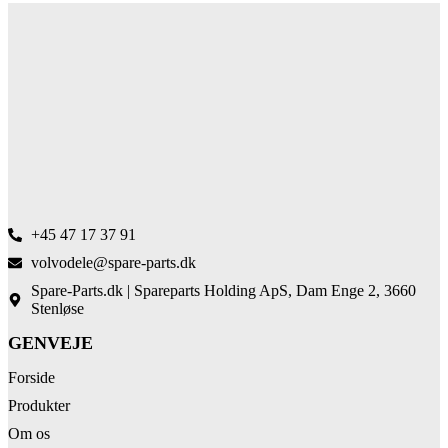
+45 47 17 37 91
volvodele@spare-parts.dk
Spare-Parts.dk | Spareparts Holding ApS, Dam Enge 2, 3660
Stenløse
GENVEJE
Forside
Produkter
Om os