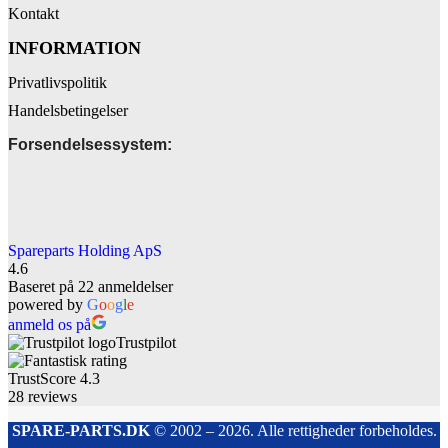
Kontakt
INFORMATION
Privatlivspolitik
Handelsbetingelser
Forsendelsessystem:
Spareparts Holding ApS
4.6
Baseret på 22 anmeldelser
powered by
G
o
o
g
l
e
anmeld os på
Trustpilot
TrustScore
4.3
28
reviews
SPARE-PARTS.DK
© 2002 – 2026. Alle rettigheder forbeholdes.