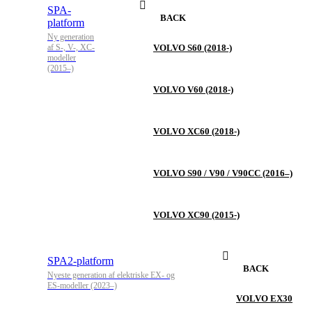
SPA-
BACK
platform
Ny generation
af S-, V-, XC-
VOLVO S60 (2018-)
modeller
(2015–)
VOLVO V60 (2018-)
VOLVO XC60 (2018-)
VOLVO S90 / V90 / V90CC (2016–)
VOLVO XC90 (2015-)
SPA2-platform
BACK
Nyeste generation af elektriske EX- og
ES-modeller (2023–)
VOLVO EX30