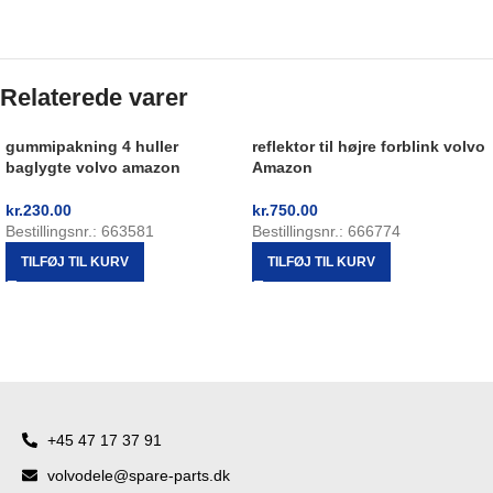
Relaterede varer
gummipakning 4 huller
reflektor til højre forblink volvo
baglygte volvo amazon
Amazon
kr.
230.00
kr.
750.00
Bestillingsnr.: 663581
Bestillingsnr.: 666774
TILFØJ TIL KURV
TILFØJ TIL KURV
+45 47 17 37 91
volvodele@spare-parts.dk