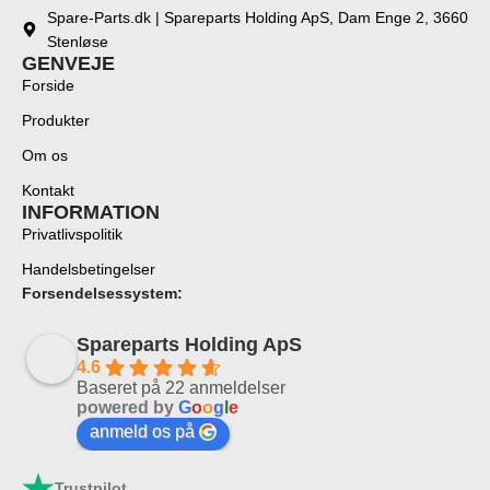
Spare-Parts.dk | Spareparts Holding ApS, Dam Enge 2, 3660
Stenløse
GENVEJE
Forside
Produkter
Om os
Kontakt
INFORMATION
Privatlivspolitik
Handelsbetingelser
Forsendelsessystem:
Spareparts Holding ApS
4.6
Baseret på 22 anmeldelser
powered by
G
o
o
g
l
e
anmeld os på
Trustpilot