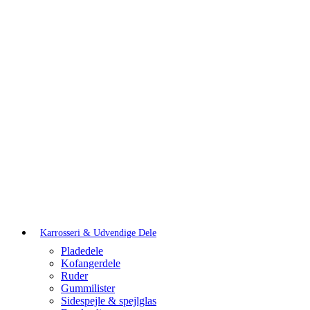
Karrosseri & Udvendige Dele
Pladedele
Kofangerdele
Ruder
Gummilister
Sidespejle & spejlglas