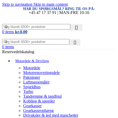
Skip to navigation
Skip to main content
HAR DU SPØRGSMÅL? RING TIL OS PÅ:
+45 47 17 37 91 | MAN-FRE 10-16
0
items
kr.
0.00
0
items
Reservedelskatalog
Motordele & Drivlinje
Motordele
Motorrenoveringsdele
Pakninger
Luftmassemåler
Spjældhus
Turbo
Tandremme & tandhjul
Kobling & speeder
Gearkasser
Gearkasseophæng
Drivaksler & led med manchetter