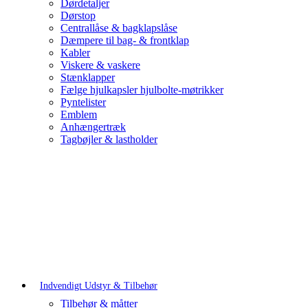
Dørdetaljer
Dørstop
Centrallåse & bagklapslåse
Dæmpere til bag- & frontklap
Kabler
Viskere & vaskere
Stænklapper
Fælge hjulkapsler hjulbolte-møtrikker
Pyntelister
Emblem
Anhængertræk
Tagbøjler & lastholder
Indvendigt Udstyr & Tilbehør
Tilbehør & måtter