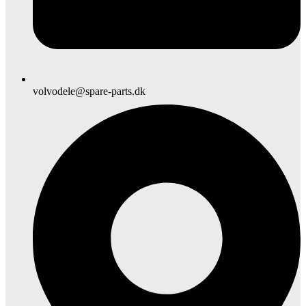
volvodele@spare-parts.dk