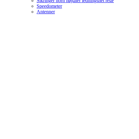
Sikringer horn højtaler ledningsnet relæ
Speedometer
Antenner