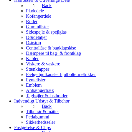
Karrosseri & Udvendige Dele
Back
Pladedele
Kofangerdele
Ruder
Gummilister
Sidespejle & spejlglas
Dørdetaljer
Dørstop
Centrallåse & bagklapslåse
Dæmpere til bag- & frontklap
Kabler
Viskere & vaskere
Stænklapper
Fælge hjulkapsler hjulbolte-møtrikker
Pyntelister
Emblem
Anhængertræk
Tagbøjler & lastholder
Indvendigt Udstyr & Tilbehør
Back
Tilbehør & måtter
Pedalgummi
Sikkerhedsseler
Fastgørelse & Clips