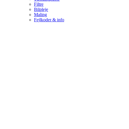
Filtre
Bilpleje
Maling
Fejlkoder & info