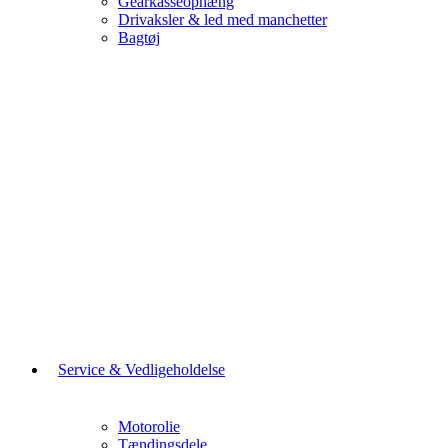
Gearkasseophæng
Drivaksler & led med manchetter
Bagtøj
Service & Vedligeholdelse
Motorolie
Tændingsdele