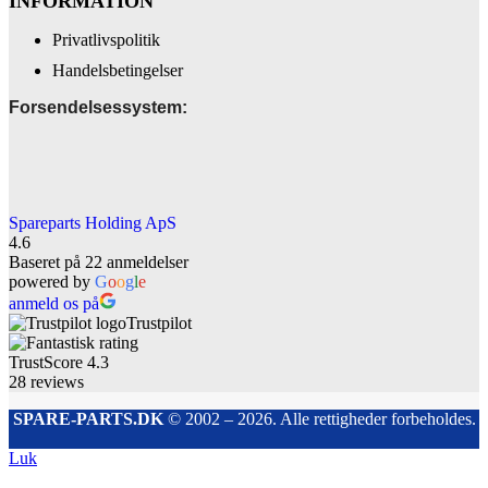
INFORMATION
Privatlivspolitik
Handelsbetingelser
Forsendelsessystem:
Spareparts Holding ApS
4.6
Baseret på 22 anmeldelser
powered by
G
o
o
g
l
e
anmeld os på
Trustpilot
TrustScore
4.3
28
reviews
SPARE-PARTS.DK
© 2002 – 2026. Alle rettigheder forbeholdes.
Luk