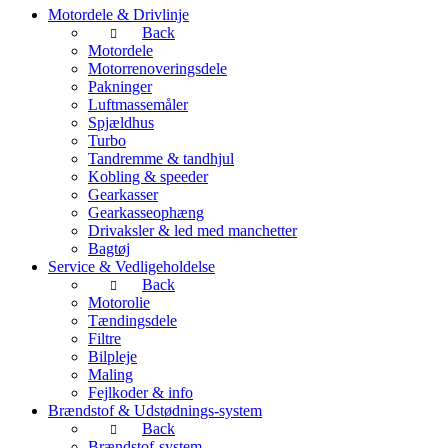
Motordele & Drivlinje
Back
Motordele
Motorrenoveringsdele
Pakninger
Luftmassemåler
Spjældhus
Turbo
Tandremme & tandhjul
Kobling & speeder
Gearkasser
Gearkasseophæng
Drivaksler & led med manchetter
Bagtøj
Service & Vedligeholdelse
Back
Motorolie
Tændingsdele
Filtre
Bilpleje
Maling
Fejlkoder & info
Brændstof & Udstødnings-system
Back
Brændstof-system