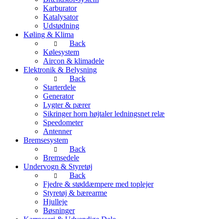
Karburator
Katalysator
Udstødning
Køling & Klima
Back
Kølesystem
Aircon & klimadele
Elektronik & Belysning
Back
Starterdele
Generator
Lygter & pærer
Sikringer horn højtaler ledningsnet relæ
Speedometer
Antenner
Bremsesystem
Back
Bremsedele
Undervogn & Styretøj
Back
Fjedre & støddæmpere med toplejer
Styretøj & bærearme
Hjulleje
Bøsninger