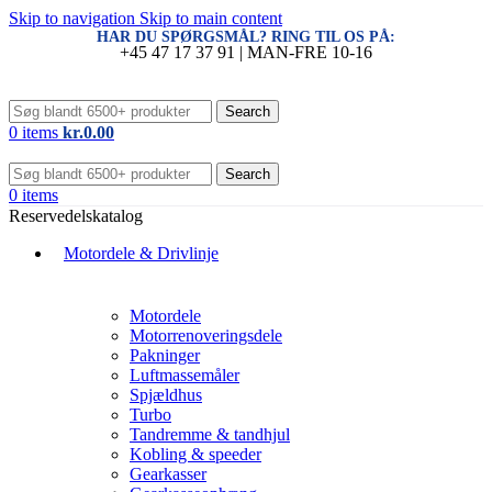
Skip to navigation
Skip to main content
HAR DU SPØRGSMÅL? RING TIL OS PÅ:
+45 47 17 37 91 | MAN-FRE 10-16
Search
0
items
kr.
0.00
Search
0
items
Reservedelskatalog
Motordele & Drivlinje
Motordele
Motorrenoveringsdele
Pakninger
Luftmassemåler
Spjældhus
Turbo
Tandremme & tandhjul
Kobling & speeder
Gearkasser