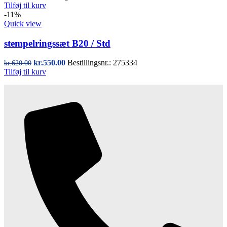
Tilføj til kurv
-11%
Quick view
stempelringssæt B20 / Std
Den
Den
kr.
550.00
Bestillingsnr.: 275334
kr.
620.00
oprindelige
aktuelle
Tilføj til kurv
pris
pris
var:
er:
kr.620.00.
kr.550.00.