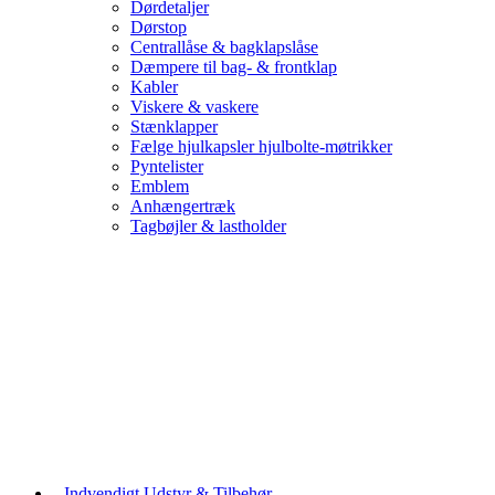
Dørdetaljer
Dørstop
Centrallåse & bagklapslåse
Dæmpere til bag- & frontklap
Kabler
Viskere & vaskere
Stænklapper
Fælge hjulkapsler hjulbolte-møtrikker
Pyntelister
Emblem
Anhængertræk
Tagbøjler & lastholder
Indvendigt Udstyr & Tilbehør