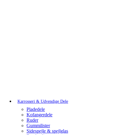
Karrosseri & Udvendige Dele
Pladedele
Kofangerdele
Ruder
Gummilister
Sidespejle & spejlglas