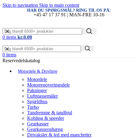
Skip to navigation
Skip to main content
HAR DU SPØRGSMÅL? RING TIL OS PÅ:
+45 47 17 37 91 | MAN-FRE 10-16
0
items
kr.
0.00
0
items
Reservedelskatalog
Motordele & Drivlinje
Motordele
Motorrenoveringsdele
Pakninger
Luftmassemåler
Spjældhus
Turbo
Tandremme & tandhjul
Kobling & speeder
Gearkasser
Gearkasseophæng
Drivaksler & led med manchetter