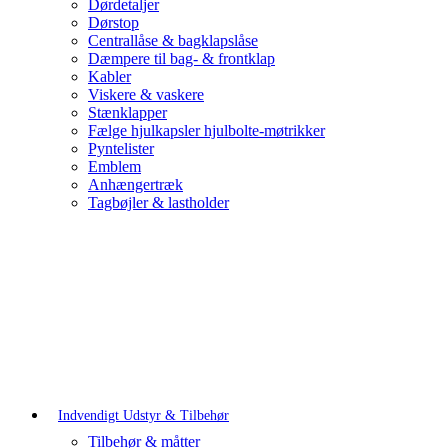
Dørdetaljer
Dørstop
Centrallåse & bagklapslåse
Dæmpere til bag- & frontklap
Kabler
Viskere & vaskere
Stænklapper
Fælge hjulkapsler hjulbolte-møtrikker
Pyntelister
Emblem
Anhængertræk
Tagbøjler & lastholder
Indvendigt Udstyr & Tilbehør
Tilbehør & måtter