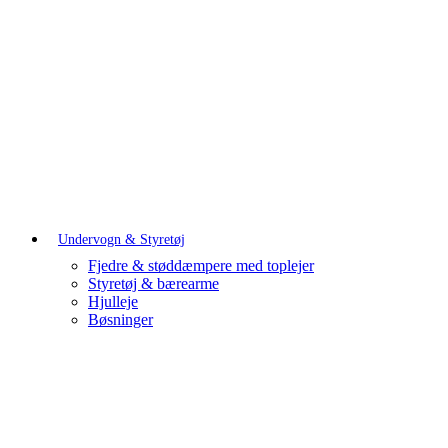
Undervogn & Styretøj
Fjedre & støddæmpere med toplejer
Styretøj & bærearme
Hjulleje
Bøsninger