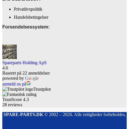
Privatlivspolitik
Handelsbetingelser
Forsendelsessystem:
Spareparts Holding ApS
4.6
Baseret på 22 anmeldelser
powered by
G
o
o
g
l
e
anmeld os på
Trustpilot
TrustScore
4.3
28
reviews
SPARE-PARTS.DK
© 2002 – 2026. Alle rettigheder forbeholdes.