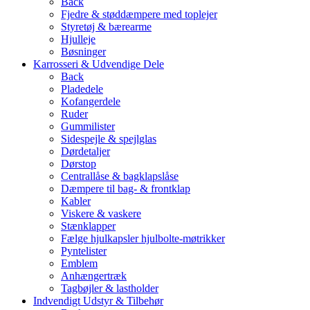
Back
Fjedre & støddæmpere med toplejer
Styretøj & bærearme
Hjulleje
Bøsninger
Karrosseri & Udvendige Dele
Back
Pladedele
Kofangerdele
Ruder
Gummilister
Sidespejle & spejlglas
Dørdetaljer
Dørstop
Centrallåse & bagklapslåse
Dæmpere til bag- & frontklap
Kabler
Viskere & vaskere
Stænklapper
Fælge hjulkapsler hjulbolte-møtrikker
Pyntelister
Emblem
Anhængertræk
Tagbøjler & lastholder
Indvendigt Udstyr & Tilbehør