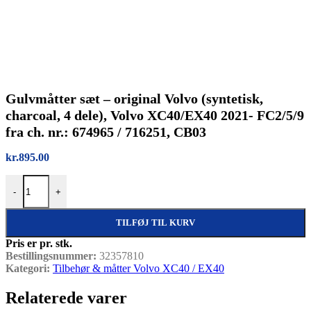
Gulvmåtter sæt – original Volvo (syntetisk,
charcoal, 4 dele), Volvo XC40/EX40 2021- FC2/5/9
fra ch. nr.: 674965 / 716251, CB03
kr.
895.00
Gulvmåtter sæt – original Volvo (syntetisk, charcoal, 4 dele), Volv
-
+
TILFØJ TIL KURV
Pris er pr. stk.
Bestillingsnummer:
32357810
Kategori:
Tilbehør & måtter Volvo XC40 / EX40
Relaterede varer