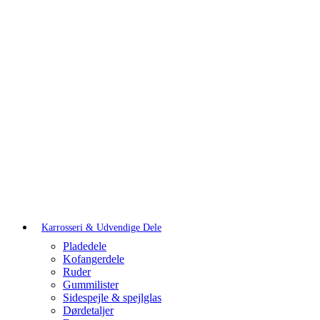
Karrosseri & Udvendige Dele
Pladedele
Kofangerdele
Ruder
Gummilister
Sidespejle & spejlglas
Dørdetaljer