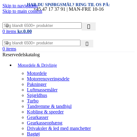
HAR DU SPØRGSMÅL? RING TIL OS PÅ:
Skip to navigation
+45 47 17 37 91 | MAN-FRE 10-16
Skip to main content
0
items
kr.
0.00
0
items
Reservedelskatalog
Motordele & Drivlinje
Motordele
Motorrenoveringsdele
Pakninger
Luftmassemåler
Spjældhus
Turbo
Tandremme & tandhjul
Kobling & speeder
Gearkasser
Gearkasseophæng
Drivaksler & led med manchetter
Bagtøj