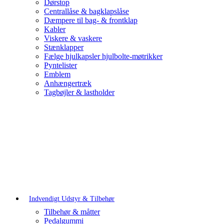
Dørstop
Centrallåse & bagklapslåse
Dæmpere til bag- & frontklap
Kabler
Viskere & vaskere
Stænklapper
Fælge hjulkapsler hjulbolte-møtrikker
Pyntelister
Emblem
Anhængertræk
Tagbøjler & lastholder
Indvendigt Udstyr & Tilbehør
Tilbehør & måtter
Pedalgummi