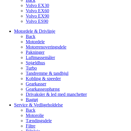
Back
Volvo EX30
Volvo EX60
Volvo EX90
Volvo ES90
Motordele & Drivlinje
Back
Motordele
Motorrenoveringsdele
Pakninger
Luftmassemåler
Spjældhus
Turbo
Tandremme & tandhjul
Kobling & speeder
Gearkasser
Gearkasseophæng
Drivaksler & led med manchetter
Bagtøj
Service & Vedligeholdelse
Back
Motorolie
Tændingsdele
Filtre